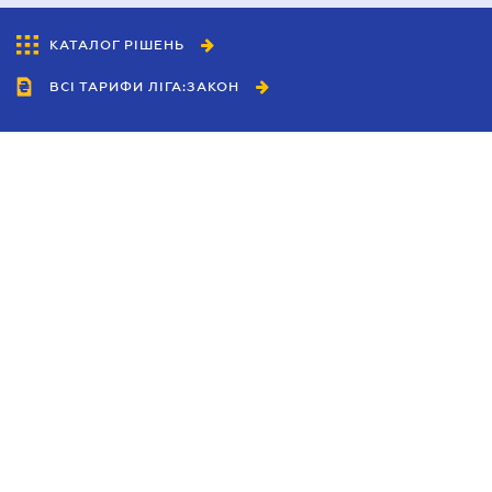
КАТАЛОГ РІШЕНЬ
ВСІ ТАРИФИ ЛІГА:ЗАКОН
Співробітництво
Агенти
Дилери
Політика конфіденційності
Умови використання сайту
Реклама
Блог
Новини компанії
Керівництва
Каталоги компаній
Теми в центрі уваги