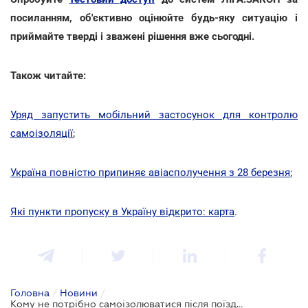
посиланням, об'єктивно оцінюйте будь-яку ситуацію і
приймайте тверді і зважені рішення вже сьогодні.
Також читайте:
Уряд запустить мобільний застосунок для контролю
самоізоляції
;
Україна повністю припиняє авіасполучення з 28 березня
;
Які пункти пропуску в Україну відкрито: карта
.
Головна
/
Новини
/
Кому не потрібно самоізолюватися після поїздки за кордон