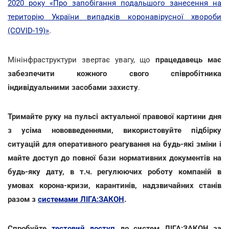
2020 року «Про запобігання подальшого занесення на
територію України випадків коронавірусної хвороби
(COVID-19)»
.
Мінінфраструктури звертає увагу, що
працедавець має
забезпечити кожного свого співробітника
індивідуальними засобами захисту
.
Тримайте руку на пульсі актуальної правової картини дня
з усіма нововведеннями, використовуйте підбірку
ситуацій для оперативного реагування на будь-які зміни і
майте доступ до повної бази нормативних документів на
будь-яку дату, в т.ч. регулюючих роботу компаній в
умовах корона-кризи, карантинів, надзвичайних станів
разом з
системами ЛІГА:ЗАКОН
.
Спробуйте
тестовий доступ
до систем ЛІГА:ЗАКОН за