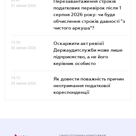
09.47
Перезавантаження строків
31 липня 2026
податкових перевірок після 1
серпня 2026 року: чи буде
обчислення строків давності "з
чистого аркуша"?
15.29
Оскаржити акт ревізії
30 липня 2026
Держаудитслужби може лише
підприємство, а не його
керівник особисто
14.15
Як довести поважність причин
29 липня 2026
неотримання податкової
кореспонденції
Центр підтримки користувачів