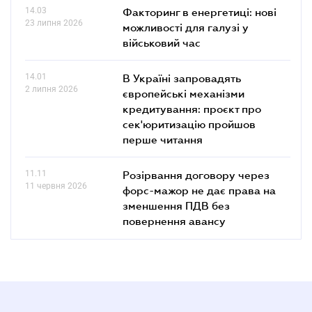
14.03
Факторинг в енергетиці: нові
23 липня 2026
можливості для галузі у
військовий час
14.01
В Україні запровадять
2 липня 2026
європейські механізми
кредитування: проєкт про
сек'юритизацію пройшов
перше читання
11.11
Розірвання договору через
11 червня 2026
форс-мажор не дає права на
зменшення ПДВ без
повернення авансу