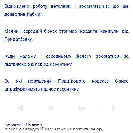
Відновлено роботу ветклінік і зоомагазинів: що ще
дозволив Кабмін
;
Малий і середній бізнес отримав "кредитні канікули" від
Приватбанку
;
Куди малому і середньому бізнесу звертатися за
підтримкою в період карантину
;
За які порушення Податкового кодексу бізнес
штрафуватимуть під час карантину
.
Головна
/
Новини
/
У якому випадку бізнес може не платити за оренду в період карантину