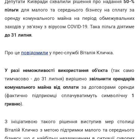
Депутати Київради схвалили рішення про надання
50-%
пільги
для малого та середнього бізнесу на сплату за
оренду комунального майна на період обмежувальних
заходів у зв'язку з вірусом COVID-19. Така пільга діятиме
до 31 липня
.
Про це
повідомили
у прес-службі Віталія Кличка.
У разі неможливості використання об'єкта
(так само
тимчасово - до 31 липня) вирішено
звільнити орендарів
комунального майна від оплати
за договорами оренди
(фактично підприємці сплачуватимуть символічну
1
гривню
).
З ініціативою такого рішення виступив мер столиці
Віталій Кличко з метою підтримки малого та середнього
бізнесу, що є найбільш незахищеним в ситуації суворих