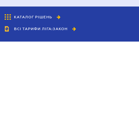
КАТАЛОГ РІШЕНЬ
ВСІ ТАРИФИ ЛІГА:ЗАКОН
Співробітництво
Агенти
Дилери
Політика конфіденційності
Умови використання сайту
Реклама
Блог
Новини компанії
Керівництва
Каталоги компаній