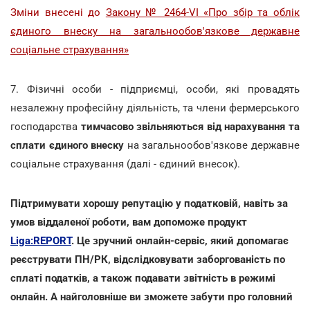
Зміни внесені до
Закону № 2464-VI «Про збір та облік
єдиного внеску на загальнообов'язкове державне
соціальне страхування»
7. Фізичні особи - підприємці, особи, які провадять
незалежну професійну діяльність, та члени фермерського
господарства
тимчасово звільняються від нарахування та
сплати єдиного внеску
на загальнообов'язкове державне
соціальне страхування (далі - єдиний внесок).
Підтримувати хорошу репутацію у податковій, навіть за
умов віддаленої роботи, вам допоможе продукт
Liga:REPORT
. Це зручний онлайн-сервіс, який допомагає
реєструвати ПН/РК, відслідковувати заборгованість по
сплаті податків, а також подавати звітність в режимі
онлайн. А найголовніше ви зможете забути про головний