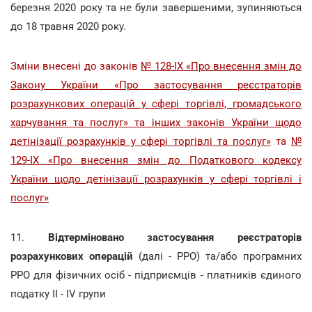
березня 2020 року та не були завершеними, зупиняються
до 18 травня 2020 року.
Зміни внесені до законів
№ 128-IX «Про внесення змін до
Закону України «Про застосування реєстраторів
розрахункових операцій у сфері торгівлі, громадського
харчування та послуг» та інших законів України щодо
детінізації розрахунків у сфері торгівлі та послуг»
та
№
129-IX «Про внесення змін до Податкового кодексу
України щодо детінізації розрахунків у сфері торгівлі і
послуг»
11.
Відтерміновано застосування реєстраторів
розрахункових операцій
(далі - РРО) та/або програмних
РРО для фізичних осіб - підприємців - платників єдиного
податку ІІ - ІV групи