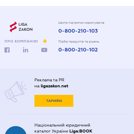
Центр підтримки користувачів
0-800-210-103
ПРО КОМПАНІЮ
Підбір продуктів та рішень
0-800-210-102
Реклама та PR
на
ligazakon.net
ТАРИФИ
Національний юридичний
каталог України
Liga:BOOK