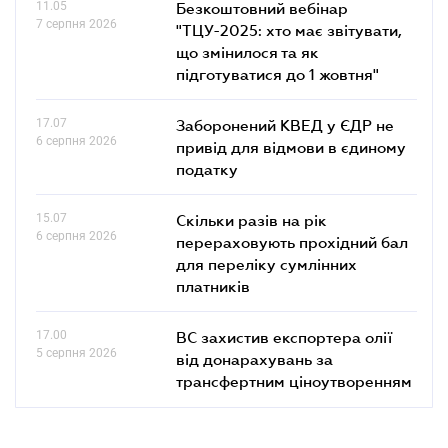
11.05
Безкоштовний вебінар
7 серпня 2026
"ТЦУ-2025: хто має звітувати,
що змінилося та як
підготуватися до 1 жовтня"
17.07
Заборонений КВЕД у ЄДР не
6 серпня 2026
привід для відмови в єдиному
податку
15.07
Скільки разів на рік
6 серпня 2026
перераховують прохідний бал
для переліку сумлінних
платників
17.00
ВС захистив експортера олії
5 серпня 2026
від донарахувань за
трансфертним ціноутворенням