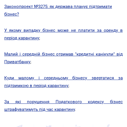
Законопроект №3275: як держава планує підтримати
бізнес?
У якому випадку бізнес може не платити за оренду в
період карантину
;
Малий і середній бізнес отримав "кредитні канікули" від
Приватбанку
;
Куди малому і середньому бізнесу звертатися за
підтримкою в період карантину
;
За які порушення Податкового кодексу бізнес
штрафуватимуть під час карантину
.