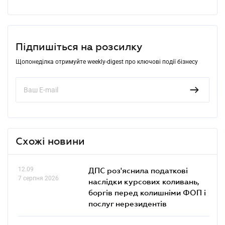
Підпишіться на розсилку
Щопонеділка отримуйте weekly-digest про ключові події бізнесу
Схожі новини
12.09
ДПС роз'яснила податкові
7 серпня 2026
наслідки курсових коливань,
боргів перед колишніми ФОП і
послуг нерезидентів