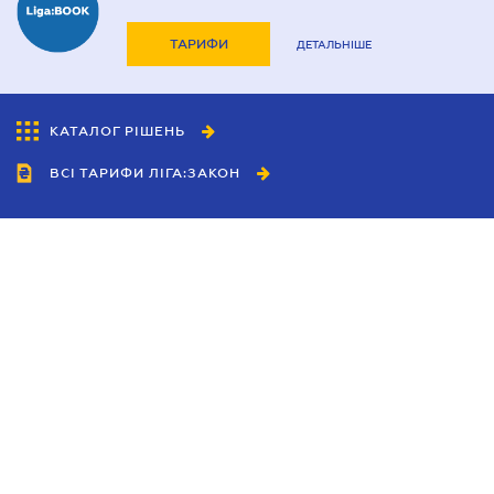
ТАРИФИ
ДЕТАЛЬНІШЕ
КАТАЛОГ РІШЕНЬ
ВСІ ТАРИФИ ЛІГА:ЗАКОН
Співробітництво
Агенти
Дилери
Політика конфіденційності
Умови використання сайту
Реклама
Блог
Новини компанії