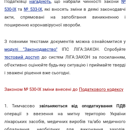
Податківці
нагадують
, що набрали чинності закони
№
530-ІХ
та
№ 533-ІХ
, які вносять зміни в деякі законодавчі
акти, спрямовані на запобігання виникненню і
поширенню коронавірусної хвороби.
З повними текстами документів можна ознайомитися у
модулі "Законодавство"
ІПС ЛІГА:ЗАКОН. Спробуйте
тестовий доступ
до систем ЛІГА:ЗАКОН за посиланням,
об'єктивно оцінюйте будь-яку ситуацію і приймайте тверді
і зважені рішення вже сьогодні.
Законом № 530-IX зміни внесені до
Податкового кодексу
1. Тимчасово
звільняються від оподаткування ПДВ
операції з ввезення на митну територію України
лікарських засобів, медичних виробів та/або медичного
обладнання, необхідних для виконання заходів,