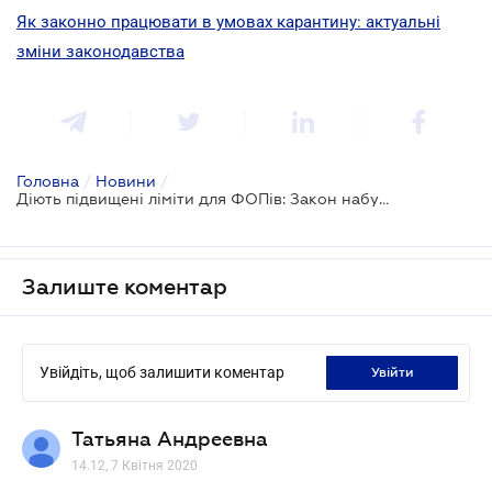
Як законно працювати в умовах карантину: актуальні
зміни законодавства
Головна
/
Новини
/
Діють підвищені ліміти для ФОПів: Закон набув чинності
Залиште коментар
Увійдіть, щоб залишити коментар
увійти
Татьяна Андреевна
14.12, 7 Квітня 2020