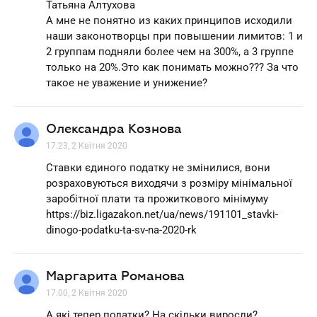
Татьяна Алтухова
А мне не понятно из каких принципов исходили
наши законотворцы при повышении лимитов: 1 и
2 группам подняли более чем на 300%, а 3 группе
только на 20%.Это как понимать можно??? За что
такое не уважение и унижение?
Олександра Кознова
17.23, 2 Квітня 2020
Ставки єдиного податку не змінилися, вони
розраховуються виходячи з розміру мінімальної
заробітної плати та прожиткового мінімуму
https://biz.ligazakon.net/ua/news/191101_stavki-
dinogo-podatku-ta-sv-na-2020-rk
Маргарита Романова
17.00, 2 Квітня 2020
А які тепер податки? На скільки виросли?