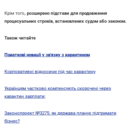
Крім того
, розширено підстави для продовження
процесуальних строків, встановлених судом або законом.
Також читайте
Податкові новації у зв'язку з карантином
Корпоративні відносини під час карантину
Українцям частково компенсують скорочені через
карантин зарплати
;
Законопроект №3275: як держава планує підтримати
бізнес?