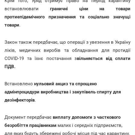
Крім того, Уряд отримує право на період карантину
встановлювати
граничні ціни на товари
протиепідемічного призначення та соціально значущі
товари
.
Закон також передбачає, що операції з увезення в Україну
ліків, медичних виробів та обладнання для протидії
COVID-19 та їхнє постачання з
вільняється від сплати
ПДВ.
Встановлено
нульовий акциз та спрощено
адмінпроцедури виробництва і закупівель спирту для
дезінфекторів
.
Документ передбачає
виплату допомоги з часткового
безробіття працівникам
малих і середніх підприємств,
для яких будуть збережені робочі місця під час карантину.