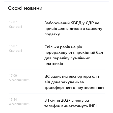
Схожі новини
17.07
Заборонений КВЕД у ЄДР не
Сьогодні
привід для відмови в єдиному
податку
15.07
Скільки разів на рік
Сьогодні
перераховують прохідний бал
для переліку сумлінних
платників
17.00
ВС захистив експортера олії
5 серпня 2026
від донарахувань за
трансфертним ціноутворенням
15.44
З 1 січня 2027 в чеку за
4 серпня 2026
телефон вимагатимуть IMEI