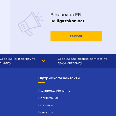
Реклама та PR
ligazakon.net
на
ТАРИФИ
Сервіси моніторингу та
Сервіси електронної звітності та
аналізу
документообігу
CONTR AGENT
Liga:REPORT
Підтримка та контакти
SMS-МАЯК
VERDICTUM
Підтримка абонентів
Напишіть нам
SEMANTRUM
Розсилки
SMS-МАЯК ІПОТЕКА
Контакти