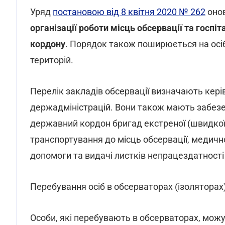
Уряд
постановою від 8 квітня 2020 № 262
оно
організації роботи місць обсервації та госпі
кордону
. Порядок також поширюється на осіб
територій.
Перелік закладів обсервації визначають керів
держадміністрацій. Вони також мають забезе
державний кордон бригад екстреної (швидкої
транспортування до місць обсервації, медичн
допомоги та видачі листків непрацездатності 
Перебування осіб в обсерваторах (ізоляторах
Особи, які перебувають в обсерваторах, можу