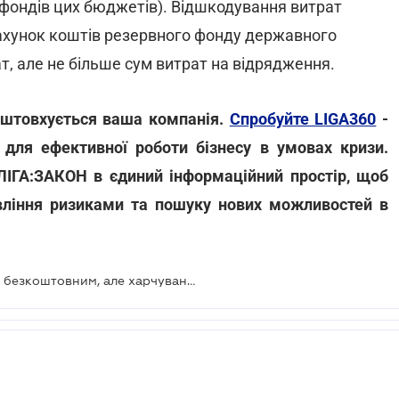
 фондів цих бюджетів). Відшкодування витрат
ахунок коштів резервного фонду державного
т, але не більше сум витрат на відрядження.
зіштовхується ваша компанія.
Спробуйте LIGA360
-
для ефективної роботи бізнесу в умовах кризи.
 ЛІГА:ЗАКОН в єдиний інформаційний простір, щоб
вління ризиками та пошуку нових можливостей в
Перебування в обсерваторах буде безкоштовним, але харчування за свій рахунок