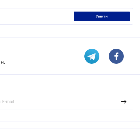
увійти
н.