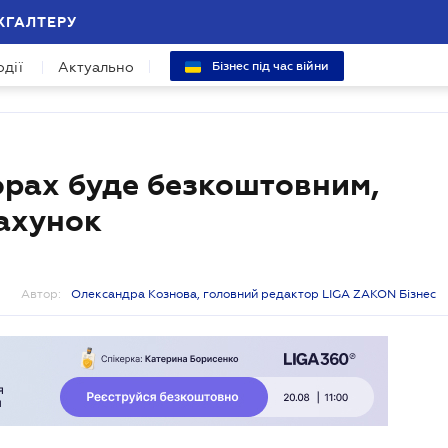
ХГАЛТЕРУ
одії
Актуально
Бізнес під час війни
орах буде безкоштовним,
рахунок
Автор:
Олександра Кознова, головний редактор LIGA ZAKON Бізнес