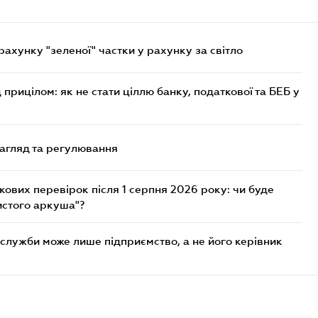
хунку "зеленої" частки у рахунку за світло
 прицілом: як не стати ціллю банку, податкової та БЕБ у
нагляд та регулювання
ових перевірок після 1 серпня 2026 року: чи буде
истого аркуша"?
служби може лише підприємство, а не його керівник