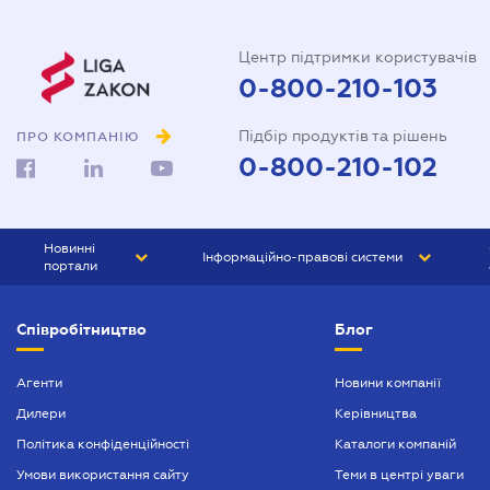
Центр підтримки користувачів
0-800-210-103
Підбір продуктів та рішень
ПРО КОМПАНІЮ
0-800-210-102
Новинні
Інформаційно-правові системи
портали
ЮРЛІГА
Право України
Співробітництво
Блог
БІЗНЕС
ГРАНД
БУХГАЛТЕР.ua
ПРАЙМ
Агенти
Новини компанії
Дилери
Керівництва
БУХГАЛТЕР ПРОФ
Політика конфіденційності
Каталоги компаній
ЮРИСТ ПРОФ
Умови використання сайту
Теми в центрі уваги