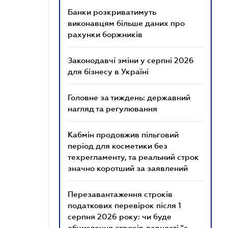
Банки розкриватимуть
виконавцям більше даних про
рахунки боржників
Законодавчі зміни у серпні 2026
для бізнесу в Україні
Головне за тиждень: державний
нагляд та регулювання
Кабмін продовжив пільговий
період для косметики без
техрегламенту, та реальний строк
значно коротший за заявлений
Перезавантаження строків
податкових перевірок після 1
серпня 2026 року: чи буде
обчислення строків давності "з