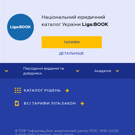
Національний юридичний
Liga:BOOK
каталог України
ТАРИФИ
ДЕТАЛЬНІШЕ
Періодичні видання та
Академія
довідники
ЮРИСТ&ЗАКОН
АКАДЕМІЯ ЛІГА:ЗАКОН
КАТАЛОГ РІШЕНЬ
БУХГАЛТЕР&ЗАКОН
ВСІ ТАРИФИ ЛІГА:ЗАКОН
ВІСНИК МСФЗ
ІНТЕРБУХ
ОСОБИСТИЙ ЕКСПЕРТ
©
ТОВ "інформаційно-аналітичний центр ЛІГА", 1991-2026.