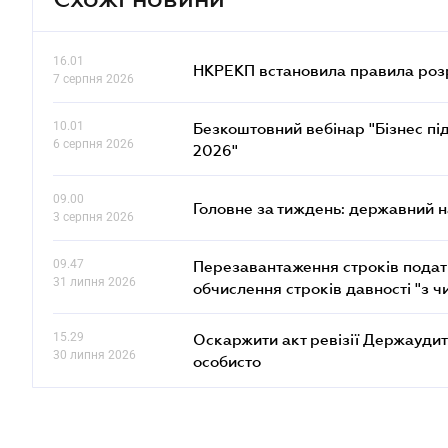
16.01
НКРЕКП встановила правила розра
7 серпня 2026
10.01
Безкоштовний вебінар "Бізнес під
6 серпня 2026
2026"
09.00
Головне за тиждень: державний 
3 серпня 2026
09.47
Перезавантаження строків податк
31 липня 2026
обчислення строків давності "з ч
15.29
Оскаржити акт ревізії Держаудит
30 липня 2026
особисто