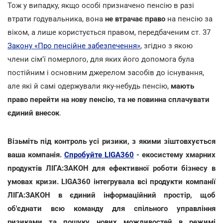
Тож у випадку, якщо особі призначено пенсію в разі
втрати годувальника, вона
не втрачає право
на пенсію за
віком, а лише користується правом, передбаченим ст. 37
Закону «Про пенсійне забезпечення»
, згідно з якою
члени сім'ї померлого, для яких його допомога була
постійним і основним джерелом засобів до існування,
але які й самі одержували яку-небудь пенсію,
мають
право перейти на нову пенсію, та не повинна сплачувати
єдиний внесок
.
Візьміть під контроль усі ризики, з якими зіштовхується
ваша компанія.
Спробуйте LIGA360
- екосистему хмарних
продуктів ЛІГА:ЗАКОН для ефективної роботи бізнесу в
умовах кризи. LIGA360 інтегрувала всі продукти компанії
ЛІГА:ЗАКОН в єдиний інформаційний простір, щоб
об'єднати всю команду для спільного управління
ризиками та пошуку нових можливостей в режимі