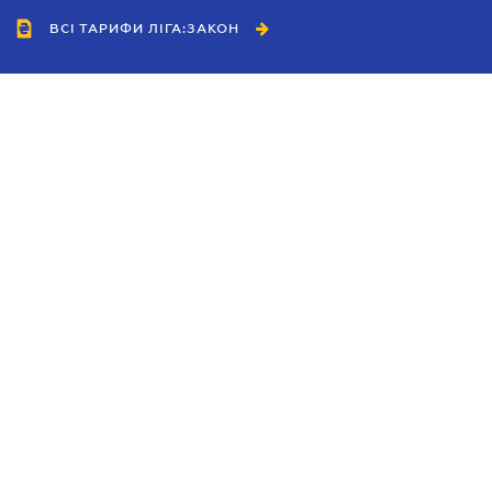
ВСІ ТАРИФИ ЛІГА:ЗАКОН
Співробітництво
Агенти
Дилери
Політика конфіденційності
Умови використання сайту
Реклама
Блог
Новини компанії
Керівництва
Каталоги компаній
Теми в центрі уваги
Підтримка та контакти