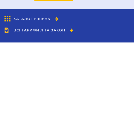
КАТАЛОГ РІШЕНЬ
ВСІ ТАРИФИ ЛІГА:ЗАКОН
Співробітництво
Агенти
Дилери
Політика конфіденційності
Умови використання сайту
Реклама
Блог
Новини компанії
Керівництва
Каталоги компаній