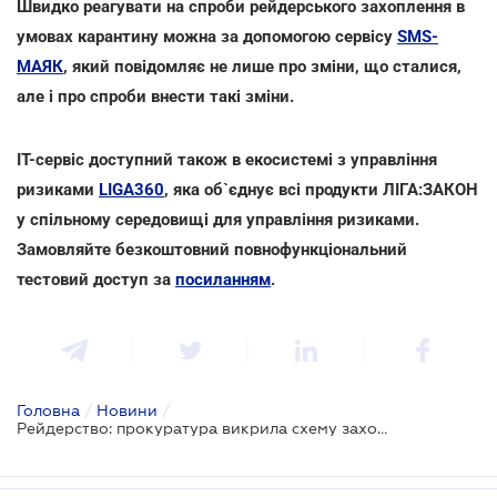
Швидко реагувати на спроби рейдерського захоплення в
умовах карантину можна за допомогою сервісу
SMS-
МАЯК
, який повідомляє не лише про зміни, що сталися,
але і про спроби внести такі зміни.
IT-сервіс доступний також в екосистемі з управління
ризиками
LIGA360
, яка
об`єднує всі продукти ЛІГА:ЗАКОН
у спільному середовищі для управління ризиками.
Замовляйте безкоштовний повнофункціональний
тестовий доступ за
посиланням
.
Головна
/
Новини
/
Рейдерство: прокуратура викрила схему захоплення підприємства у столиці