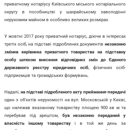
приватному нотаріусу Київського міського нотаріального
округу в пособництві у шахрайському заволодінні
нерухомим майном в особливо великих розмірах.
У жовтні 2017 року приватний нотаріус, діючи в інтересах
третіх осіб, на підставі підроблених документів
незаконно
змінив керівника приватного товариства на підставну
особу шляхом внесення відповідних змін до Єдиного
державного реєстру юридичних осіб
, фізичних осіб-
підприємців та громадських формувань.
Надалі,
на підставі підробленого акту приймання-передачі
один з об'єктів нерухомості на вул. Московській у Києві,
що належав вказаному товариству площею 900 кв м та
перебував під арештом,
був незаконно переданий у
власність іншому товариству
і в той же день за