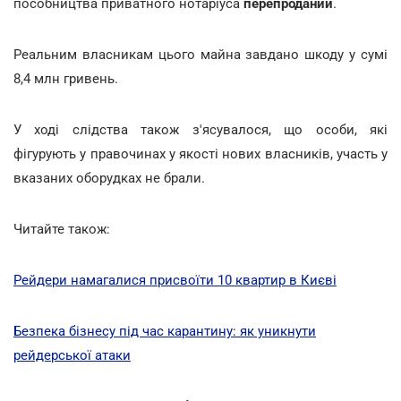
пособництва приватного нотаріуса
перепроданий
.
Реальним власникам цього майна завдано шкоду у сумі
8,4 млн гривень.
У ході слідства також з'ясувалося, що особи, які
фігурують у правочинах у якості нових власників, участь у
вказаних оборудках не брали.
Читайте також:
Рейдери намагалися присвоїти 10 квартир в Києві
Безпека бізнесу під час карантину: як уникнути
рейдерської атаки