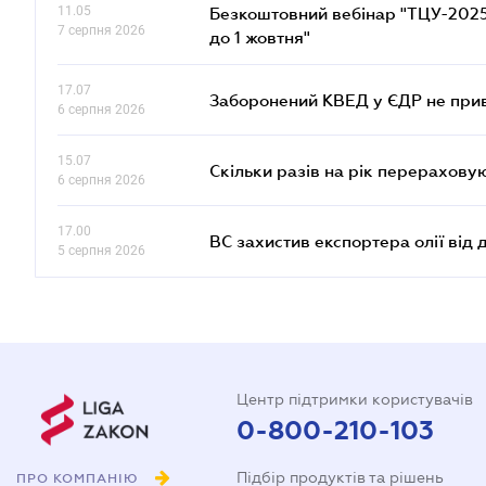
11.05
Безкоштовний вебінар "ТЦУ-2025: 
7 серпня 2026
до 1 жовтня"
17.07
Заборонений КВЕД у ЄДР не прив
6 серпня 2026
15.07
Скільки разів на рік перерахову
6 серпня 2026
17.00
ВС захистив експортера олії від
5 серпня 2026
Центр підтримки користувачів
0-800-210-103
Підбір продуктів та рішень
ПРО КОМПАНІЮ