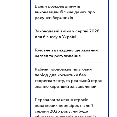
Банки розкриватимуть
виконавцям більше даних про
рахунки боржників
Законодавчі зміни у серпні 2026
для бізнесу в Україні
Головне за тиждень: державний
нагляд та регулювання
Кабмін продовжив пільговий
період для косметики без
техрегламенту, та реальний строк
значно коротший за заявлений
Перезавантаження строків
податкових перевірок після 1
серпня 2026 року: чи буде
обчислення строків давності "з