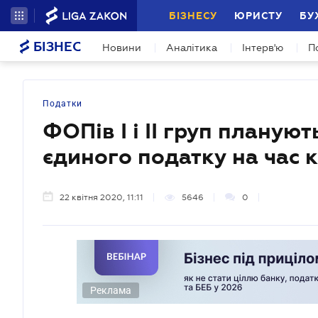
БІЗНЕСУ
ЮРИСТУ
БУ
БІЗНЕС
Новини
Аналітика
Інтерв'ю
П
Податки
ФОПів I і II груп плануют
єдиного податку на час 
22 квітня 2020, 11:11
5646
0
Реклама