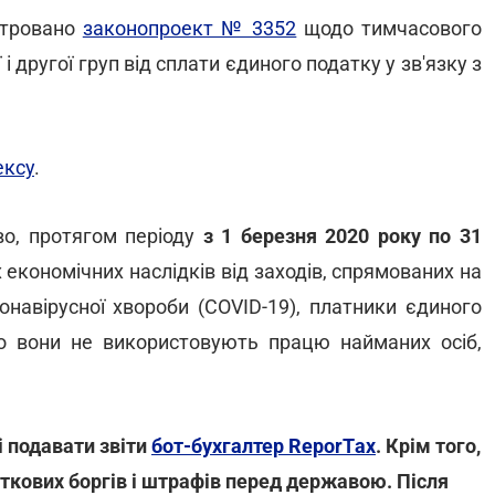
єстровано
законопроект № 3352
щодо тимчасового
 другої груп від сплати єдиного податку у зв'язку з
ексу
.
о, протягом періоду
з 1 березня 2020 року по 31
економічних наслідків від заходів, спрямованих на
навірусної хвороби (COVID-19), платники єдиного
кщо вони не використовують працю найманих осіб,
і подавати звіти
бот-бухгалтер ReporTах
. Крім того,
аткових боргів і штрафів перед державою. Після