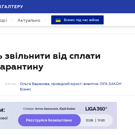
ХГАЛТЕРУ
одії
Актуально
Бізнес під час війни
ь звільнити від сплати
карантину
Автор:
Ольга Баранова, провідний юрист-аналітик ЛІГА:ЗАКОН
Бізнес