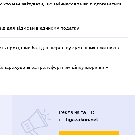
хто має звітувати, що змінилося та як підготуватися
ід для відмови в єдиному податку
ють прохідний бал для переліку сумлінних платників
 донарахувань за трансфертним ціноутворенням
Реклама та PR
ligazakon.net
на