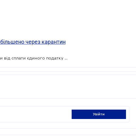
збільшено через карантин
ФОПів I і II груп планують звільнити від сплати єдиного податку на час карантину
увійти