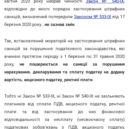
квітня 2020 року набрав чинності
Закон № 540-ІХ
,
відповідно до якого порядок застосування штрафних
санкцій, визначений попереднім
Законом № 533-ІХ
від 17
березня 2020 року ,
не зазнав змін
.
Так, встановлений мораторій на застосування штрафних
санкцій за порушення податкового законодавства, які
вчинені протягом періоду з 1 березня по 31 травня 2020
року,
не поширюється на санкції за порушення
нарахування, декларування та сплату податку на додану
вартість, акцизного податку, рентної плати
.
Тобто ні Закон № 533-ІХ, ні Закон № 540-ІХ не звільняють
платників від сплати ПДВ, акцизного податку, рентної
плати та від застосування до них фінансової
відповідальності за несплату (несвоєчасну сплату)
податкових зобов'язань з ПДВ, акцизного податку,