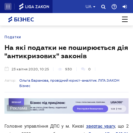
UA
БІЗНЕС
Податки
На які податки не поширюється дія
"антикризових" законів
23 квітня 2020, 10:25
930
0
Автор:
Ольга Баранова, провідний юрист-аналітик ЛІГА:ЗАКОН
Бізнес
Реклама
Головне управління ДПС у м. Києві
звертає увагу
, що 2