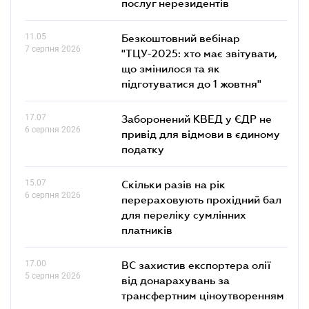
послуг нерезидентів
11.05
Безкоштовний вебінар
7 серпня 2026
"ТЦУ-2025: хто має звітувати,
що змінилося та як
підготуватися до 1 жовтня"
17.07
Заборонений КВЕД у ЄДР не
6 серпня 2026
привід для відмови в єдиному
податку
15.07
Скільки разів на рік
6 серпня 2026
перераховують прохідний бал
для переліку сумлінних
платників
17.00
ВС захистив експортера олії
5 серпня 2026
від донарахувань за
трансфертним ціноутворенням