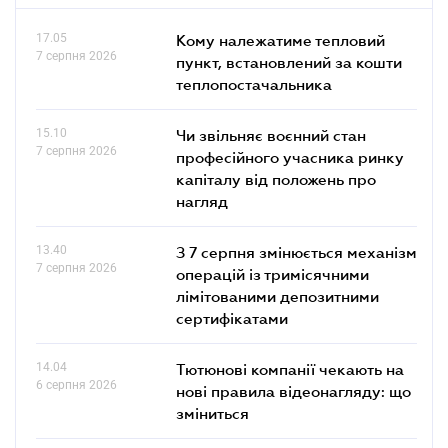
17.05
Кому належатиме тепловий
7 серпня 2026
пункт, встановлений за кошти
теплопостачальника
15.10
Чи звільняє воєнний стан
7 серпня 2026
професійного учасника ринку
капіталу від положень про
нагляд
13.40
З 7 серпня змінюється механізм
7 серпня 2026
операцій із тримісячними
лімітованими депозитними
сертифікатами
14.04
Тютюнові компанії чекають на
6 серпня 2026
нові правила відеонагляду: що
зміниться