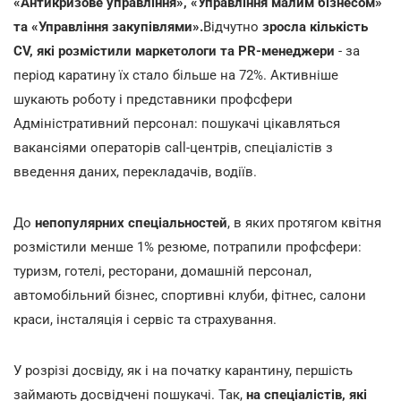
«Антикризове управління», «Управління малим бізнесом»
та «Управління закупівлями».
Відчутно
зросла кількість
CV, які розмістили маркетологи та PR-менеджери
- за
період каратину їх стало більше на 72%. Активніше
шукають роботу і представники профсфери
Адміністративний персонал: пошукачі цікавляться
вакансіями операторів call-центрів, спеціалістів з
введення даних, перекладачів, водіїв.
До
непопулярних спеціальностей
, в яких протягом квітня
розмістили менше 1% резюме, потрапили профсфери:
туризм, готелі, ресторани, домашній персонал,
автомобільний бізнес, спортивні клуби, фітнес, салони
краси, інсталяція і сервіс та страхування.
У розрізі досвіду, як і на початку карантину, першість
займають досвідчені пошукачі. Так,
на спеціалістів, які