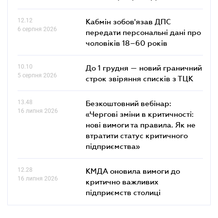
12.12
Кабмін зобов'язав ДПС
6 серпня 2026
передати персональні дані про
чоловіків 18–60 років
10.10
До 1 грудня — новий граничний
5 серпня 2026
строк звіряння списків з ТЦК
13.48
Безкоштовний вебінар:
16 липня 2026
«Чергові зміни в критичності:
нові вимоги та правила. Як не
втратити статус критичного
підприємства»
12.28
КМДА оновила вимоги до
16 липня 2026
критично важливих
підприємств столиці