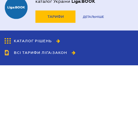
каталог України
Liga:BOOK
ТАРИФИ
ДЕТАЛЬНІШЕ
КАТАЛОГ РІШЕНЬ
ВСІ ТАРИФИ ЛІГА:ЗАКОН
Співробітництво
Агенти
Дилери
Політика конфіденційності
Умови використання сайту
Реклама
Блог