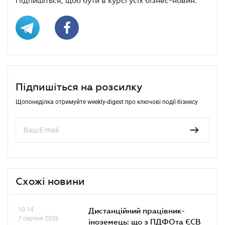
Підпишіться, щоб бути в курсі усіх бізнес-новин.
Підпишіться на розсилку
Щопонеділка отримуйте weekly-digest про ключові події бізнесу
Схожі новини
10.14
Дистанційний працівник-
7 серпня 2026
іноземець: що з ПДФОта ЄСВ