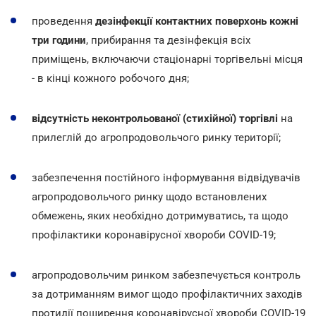
проведення
дезінфекції контактних поверхонь кожні
три години
, прибирання та дезінфекція всіх
приміщень, включаючи стаціонарні торгівельні місця
- в кінці кожного робочого дня;
відсутність неконтрольованої (стихійної) торгівлі
на
прилеглій до агропродовольчого ринку території;
забезпечення постійного інформування відвідувачів
агропродовольчого ринку щодо встановлених
обмежень, яких необхідно дотримуватись, та щодо
профілактики коронавірусної хвороби COVID-19;
агропродовольчим ринком забезпечується контроль
за дотриманням вимог щодо профілактичних заходів
протидії поширення коронавірусної хвороби COVID-19