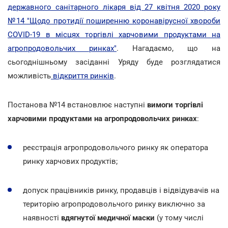
державного санітарного лікаря від 27 квітня 2020 року
№14 "Щодо протидії поширенню коронавірусної хвороби
COVID-19 в місцях торгівлі харчовими продуктами на
агропродовольчих ринках"
. Нагадаємо, що на
сьогоднішньому засіданні Уряду буде розглядатися
можливість
відкриття ринків
.
Постанова №14 встановлює наступні
вимоги торгівлі
харчовими продуктами на агропродовольчих ринках
:
реєстрація агропродовольчого ринку як оператора
ринку харчових продуктів;
допуск працівників ринку, продавців і відвідувачів на
територію агропродовольчого ринку виключно за
наявності
вдягнутої медичної маски
(у тому числі