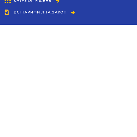
КАТАЛОГ РІШЕНЬ
ВСІ ТАРИФИ ЛІГА:ЗАКОН
Співробітництво
Агенти
Дилери
Політика конфіденційності
Умови використання сайту
Реклама
Блог
Новини компанії
Керівництва
Каталоги компаній
Теми в центрі уваги