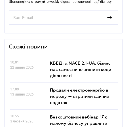
Щопонеділка отримуйте weekly-digest про ключові події бізнесу
Схожі новини
10.01
КВЕД та NACE 2.1-UA: бізнес
22 липня 2026
має самостійно змінити коди
діяльності
17.09
Продали електроенергію в
13 липня 2026
мережу — втратили єдиний
податок
10.55
Безкоштовний вебінар "Як
3 червня 2026
малому бізнесу управляти