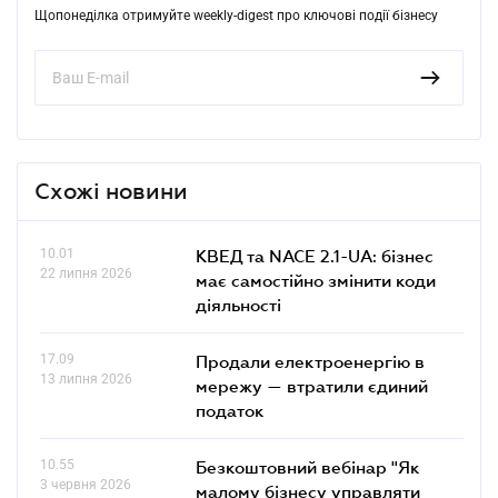
Щопонеділка отримуйте weekly-digest про ключові події бізнесу
Схожі новини
10.01
КВЕД та NACE 2.1-UA: бізнес
22 липня 2026
має самостійно змінити коди
діяльності
17.09
Продали електроенергію в
13 липня 2026
мережу — втратили єдиний
податок
10.55
Безкоштовний вебінар "Як
3 червня 2026
малому бізнесу управляти