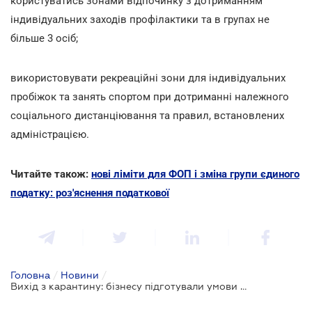
користуватись зонами відпочинку з дотриманням
індивідуальних заходів профілактики та в групах не
більше 3 осіб;
використовувати рекреаційні зони для індивідуальних
пробіжок та занять спортом при дотриманні належного
соціального дистанціювання та правил, встановлених
адміністрацією.
Читайте також:
нові ліміти для ФОП і зміна групи єдиного
податку: роз'яснення податкової
Головна
/
Новини
/
Вихід з карантину: бізнесу підготували умови роботи