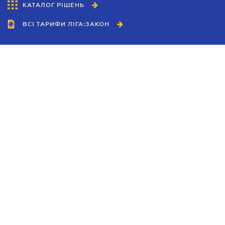
КАТАЛОГ РІШЕНЬ
ВСІ ТАРИФИ ЛІГА:ЗАКОН
Співробітництво
Агенти
Дилери
Політика конфіденційності
Умови використання сайту
Реклама
Блог
Новини компанії
Керівництва
Каталоги компаній
Теми в центрі уваги