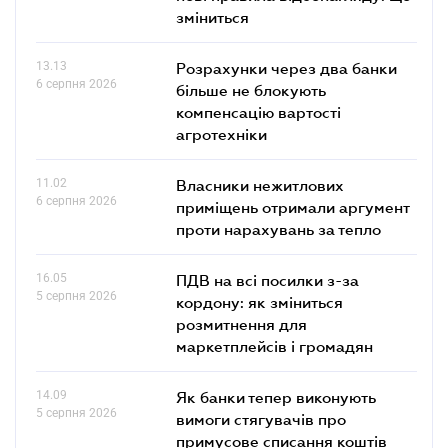
зміниться
13.13
Розрахунки через два банки
6 серпня 2026
більше не блокують
компенсацію вартості
агротехніки
11.02
Власники нежитлових
6 серпня 2026
приміщень отримали аргумент
проти нарахувань за тепло
16.05
ПДВ на всі посилки з-за
5 серпня 2026
кордону: як зміниться
розмитнення для
маркетплейсів і громадян
14.09
Як банки тепер виконують
5 серпня 2026
вимоги стягувачів про
примусове списання коштів