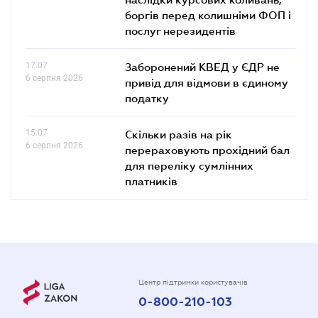
боргів перед колишніми ФОП і
послуг нерезидентів
17.07
Заборонений КВЕД у ЄДР не
6 серпня 2026
привід для відмови в єдиному
податку
15.07
Скільки разів на рік
6 серпня 2026
перераховують прохідний бал
для переліку сумлінних
платників
Центр підтримки користувачів
0-800-210-103