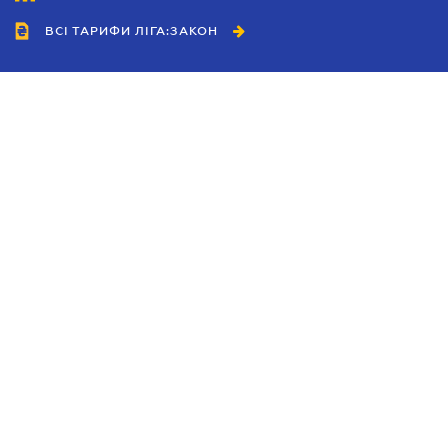
ВСІ ТАРИФИ ЛІГА:ЗАКОН
Співробітництво
Агенти
Дилери
Політика конфіденційності
Умови використання сайту
Реклама
Блог
Новини компанії
Керівництва
Каталоги компаній
Теми в центрі уваги
Підтримка та контакти