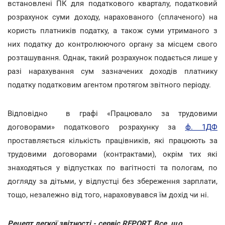
встановлені ПК для податкового кварталу, податковий
розрахунок суми доходу, нарахованого (сплаченого) на
користь платників податку, а також суми утриманого з
них податку до контролюючого органу за місцем свого
розташування. Однак, такий розрахунок подається лише у
разі нарахування сум зазначених доходів платнику
податку податковим агентом протягом звітного періоду.
Відповідно в графі «Працювало за трудовими
договорами» податкового розрахунку за
ф. 1ДФ
проставляється кількість працівників, які працюють за
трудовими договорами (контрактами), окрім тих які
знаходяться у відпустках по вагітності та пологам, по
догляду за дітьми, у відпустці без збереження зарплати,
тощо, незалежно від того, нараховувався їм дохід чи ні.
Рецепт легкої звітності - сервіс REPORT. Все, що