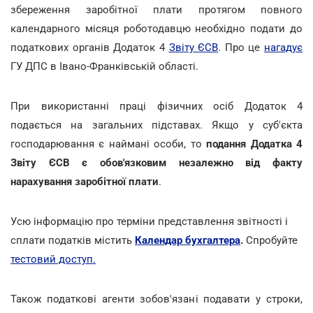
збереження заробітної плати протягом повного
календарного місяця роботодавцю необхідно подати до
податкових органів Додаток 4
Звіту ЄСВ
. Про це
нагадує
ГУ ДПС в Івано-Франківській області.
При використанні праці фізичних осіб Додаток 4
подається на загальних підставах. Якщо у суб'єкта
господарювання є наймані особи, то
подання Додатка 4
Звіту ЄСВ є обов'язковим незалежно від факту
нарахування заробітної плати
.
Усю інформацію про терміни представлення звітності і
сплати податків містить
Календар бухгалтера
.
Спробуйте
тестовий доступ.
Також податкові агенти зобов'язані подавати у строки,