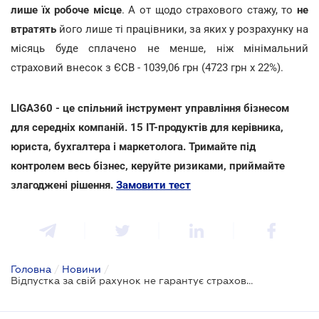
лише їх робоче місце
. А от щодо страхового стажу, то
не
втратять
його лише ті працівники, за яких у розрахунку на
місяць буде сплачено не менше, ніж мінімальний
страховий внесок з ЄСВ - 1039,06 грн (4723 грн х 22%).
LIGA360 - це спільний інструмент управління бізнесом
для середніх компаній. 15 IT-продуктів для керівника,
юриста, бухгалтера і маркетолога. Тримайте під
контролем весь бізнес, керуйте ризиками, приймайте
злагоджені рішення.
Замовити тест
Головна
/
Новини
/
Відпустка за свій рахунок не гарантує страховий стаж, але звітність з ЄСВ треба подати