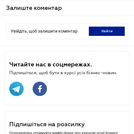
Залиште коментар
Увійдіть, щоб залишити коментар
увійти
Читайте нас в соцмережах.
Підпишіться, щоб бути в курсі усіх бізнес-новин.
Підпишіться на розсилку
Щопонеділка отримуйте weekly-digest про ключові події бізнесу