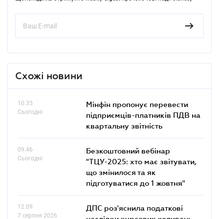
Схожі новини
10.35
Мінфін пропонує перевести
Сьогодні
підприємців-платників ПДВ на
квартальну звітність
09.46
Безкоштовний вебінар
Сьогодні
"ТЦУ-2025: хто має звітувати,
що змінилося та як
підготуватися до 1 жовтня"
12.09
ДПС роз'яснила податкові
7 серпня 2026
наслідки курсових коливань,