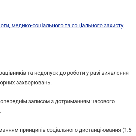
моги, медико-соціального та соціального захисту
рацівників та недопуск до роботи у разі виявлення
торних захворювань.
 попереднім записом з дотриманням часового
.
иманням принципів соціального дистанціювання (1,5