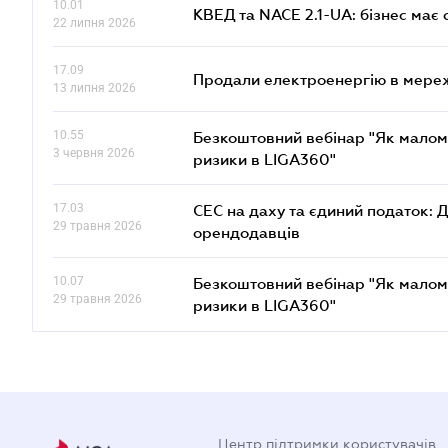
10.01
КВЕД та NACE 2.1-UA: бізнес має 
22 липня 2026
17.09
Продали електроенергію в мере
13 липня 2026
10.55
Безкоштовний вебінар "Як малом
3 червня 2026
ризики в LIGA360"
17.03
СЕС на даху та єдиний податок: 
29 травня 2026
орендодавців
10.07
Безкоштовний вебінар "Як малом
29 травня 2026
ризики в LIGA360"
Центр підтримки користувачів