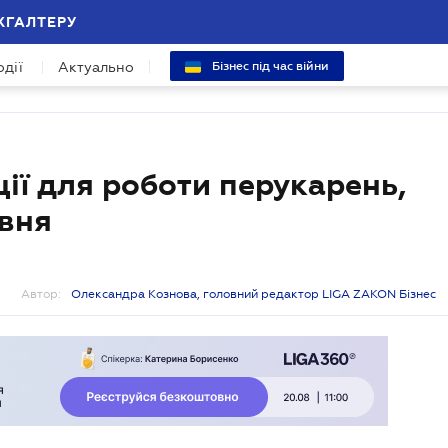
ХГАЛТЕРУ
одії
Актуально
Бізнес під час війни
ії для роботи перукарень,
авня
Автор:
Олександра Кознова, головний редактор LIGA ZAKON Бізнес