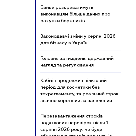
Банки розкриватимуть
виконавцям більше даних про
рахунки боржників
Законодавчі зміни у серпні 2026
для бізнесу в Україні
Головне за тиждень: державний
нагляд та регулювання
Кабмін продовжив пільговий
період для косметики без
техрегламенту, та реальний строк
значно коротший за заявлений
Перезавантаження строків
податкових перевірок після 1
серпня 2026 року: чи буде
обчислення строків давності "з