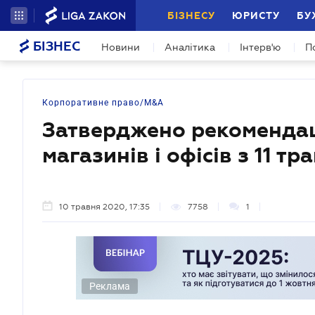
БІЗНЕСУ
ЮРИСТУ
БУ
БІЗНЕС
Новини
Аналітика
Інтерв'ю
П
Корпоративне право/M&A
Затверджено рекомендац
магазинів і офісів з 11 тр
10 травня 2020, 17:35
7758
1
Реклама