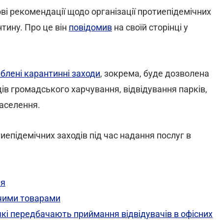
ві рекомендації щодо організації протиепідемічних
нтину. Про це він
повідомив
на своїй сторінці у
блені карантинні заходи
, зокрема, буде дозволена
ів громадського харчування, відвідування парків,
населення.
иепідемічних заходів під час надання послуг в
ня
ьчими товарами
 які передбачають приймання відвідувачів в офісних