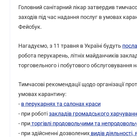
Головний санітарний лікар затвердив тимчасо
заходів під час надання послуг в умовах кара
Фейсбук.
Нагадуємо, з 11 травня в Україні будуть
посла
робота перукарень, літніх майданчиків заклад
торговельного і побутового обслуговування 
Тимчасові рекомендації щодо організації прот
умовах карантину:
-
в перукарнях та салонах краси
- при роботі
закладів громадського харчуван
- при
торгівлі продовольчими та непродовол
- при здійсненні дозволених
видів діяльності,