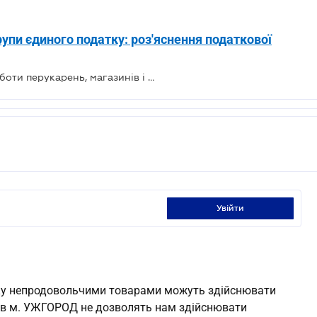
групи єдиного податку: роз'яснення податкової
Затверджено рекомендації для роботи перукарень, магазинів і офісів з 11 травня
увійти
нку непродовольчими товарами можуть здійснювати
ку в м. УЖГОРОД не дозволять нам здійснювати