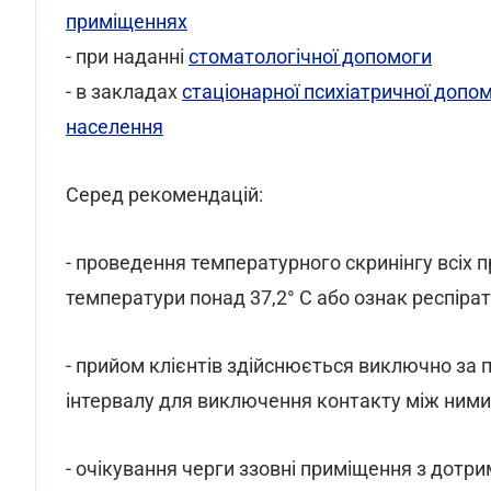
приміщеннях
- при наданні
стоматологічної допомоги
- в закладах
стаціонарної психіатричної допо
населення
Серед рекомендацій:
- проведення температурного скринінгу всіх п
температури понад 37,2° C або ознак респіра
- прийом клієнтів здійснюється виключно за
інтервалу для виключення контакту між ними
- очікування черги ззовні приміщення з дотр