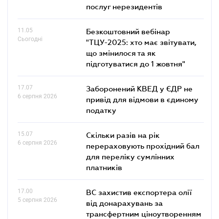
послуг нерезидентів
11.05
Безкоштовний вебінар
Сьогодні
"ТЦУ-2025: хто має звітувати,
що змінилося та як
підготуватися до 1 жовтня"
17.07
Заборонений КВЕД у ЄДР не
6 серпня 2026
привід для відмови в єдиному
податку
15.07
Скільки разів на рік
6 серпня 2026
перераховують прохідний бал
для переліку сумлінних
платників
17.00
ВС захистив експортера олії
5 серпня 2026
від донарахувань за
трансфертним ціноутворенням