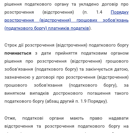
рішення податкового органу та укладено договір про
розстрочення (відстрочення) (п. 1.4
Порядку
розстрочення (відстрочення) грошових зобов'язань
(податкового боргу) платників податків
).
Строк дії розстрочення (відстрочення) податкового боргу
починається
з дати прийняття податковим органом
рішення про розстрочення (відстрочення) грошового
зобов'язання (податкового боргу) та закінчується датою,
зазначеною у договорі про розстрочення (відстрочення)
грошового зобов'язання (податкового боргу), за
винятком випадків дострокового погашення такого
податкового боргу (абзац другий п. 1.9 Порядку).
Отже, податкові органи мають право надавати
відстрочення та розстрочення податкового боргу на