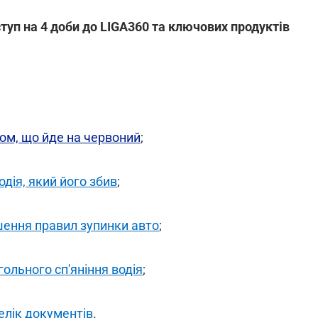
уп на 4 доби до LIGA360 та ключових продуктів
ом, що йде на червоний
;
ія, який його збив
;
шення правил зупинки авто
;
ольного сп'яніння водія
;
елік документів
.