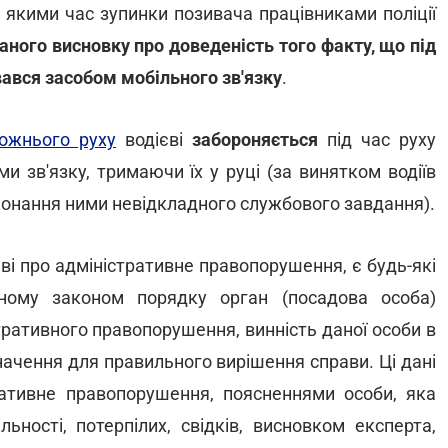
а якими час зупинки позивача працівниками поліції
аного висновку про доведеність того факту, що під
вався засобом мобільного зв'язку
.
ожнього руху
водієві
забороняється
під час руху
и зв'язку, тримаючи їх у руці (за винятком водіїв
иконання ними невідкладного службового завдання).
ві про адміністративне правопорушення, є будь-які
еному законом порядку орган (посадова особа)
тративного правопорушення, винність даної особи в
начення для правильного вирішення справи. Ці дані
ативне правопорушення, поясненнями особи, яка
льності, потерпілих, свідків, висновком експерта,