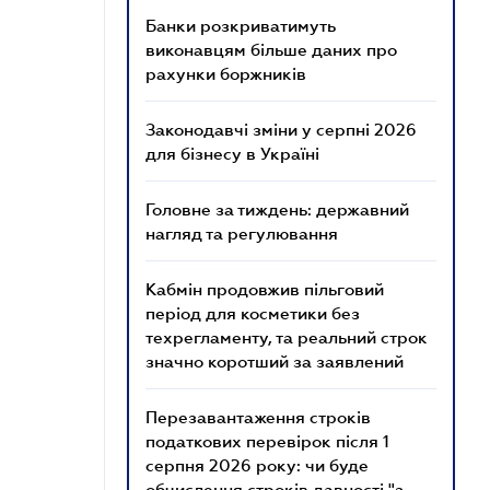
Банки розкриватимуть
виконавцям більше даних про
рахунки боржників
Законодавчі зміни у серпні 2026
для бізнесу в Україні
Головне за тиждень: державний
нагляд та регулювання
Кабмін продовжив пільговий
період для косметики без
техрегламенту, та реальний строк
значно коротший за заявлений
Перезавантаження строків
податкових перевірок після 1
серпня 2026 року: чи буде
обчислення строків давності "з