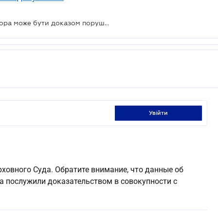
Інформація від мобільного оператора може бути доказом порушення ПДР
увійти
ерховного Суда. Обратите внимание, что данные об
а послужили доказательством в совокупности с