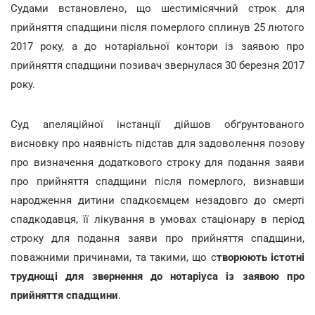
Судами встановлено, що шестимісячний строк для
прийняття спадщини після померлого сплинув 25 лютого
2017 року, а до нотаріальної контори із заявою про
прийняття спадщини позивач звернулася 30 березня 2017
року.
Суд апеляційної інстанції дійшов обґрунтованого
висновку про наявність підстав для задоволення позову
про визначення додаткового строку для подання заяви
про прийняття спадщини після померлого, визнавши
народження дитини спадкоємцем незадовго до смерті
спадкодавця, її лікування в умовах стаціонару в період
строку для подання заяви про прийняття спадщини,
поважними причинами, та такими, що с
творюють істотні
труднощі для звернення до нотаріуса із заявою про
прийняття спадщини
.