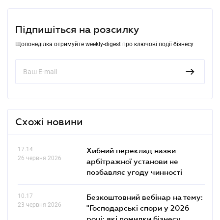
Підпишіться на розсилку
Щопонеділка отримуйте weekly-digest про ключові події бізнесу
Схожі новини
17.14
Хибний переклад назви
26 червня 2026
арбітражної установи не
позбавляє угоду чинності
10.17
Безкоштовний вебінар на тему:
23 червня 2026
"Господарські спори у 2026
році: які помилки бізнесу