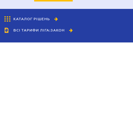
КАТАЛОГ РІШЕНЬ
ВСІ ТАРИФИ ЛІГА:ЗАКОН
Співробітництво
Агенти
Дилери
Політика конфіденційності
Умови використання сайту
Реклама
Блог
Новини компанії
Керівництва
Каталоги компаній