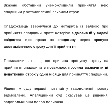
Вказані обставини унеможливили прийняття нею
спадщини у встановлений законом строк.
Спадкоємець звернулася до нотаріуса із заявою про
прийняття спадщини, проте нотаріус
відмовив їй у видачі
свідоцтва про право на спадщину через пропуск
шестимісячного строку для її прийняття
.
Посилаючись на те, що причина пропуску строку на
прийняття спадщини
є поважною, просила визначити їй
додатковий строк у один місяць
для прийняття спадщини.
Рішенням суду першої інстанції у задоволенні позову
відмовлено. Апеляційний суд скасував це рішення,
задовольнивши позов позивача.