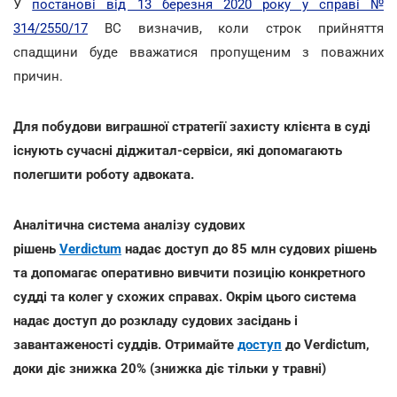
У
постанові від 13 березня 2020 року у справі №
314/2550/17
ВС визначив, коли строк прийняття
спадщини буде вважатися пропущеним з поважних
причин.
Для побудови виграшної стратегії захисту клієнта в суді
існують сучасні діджитал-сервіси, які допомагають
полегшити роботу адвоката.
Аналітична система аналізу судових
рішень
Verdictum
надає доступ до 85 млн судових рішень
та допомагає оперативно вивчити позицію конкретного
судді та колег у схожих справах. Окрім цього система
надає доступ до розкладу судових засідань і
завантаженості суддів. Отримайте
доступ
до Verdictum,
доки діє знижка 20% (знижка діє тільки у травні)