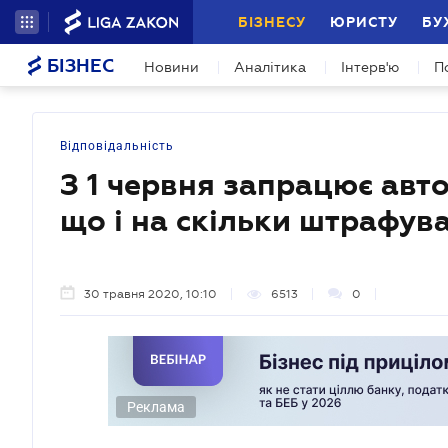
БІЗНЕСУ
ЮРИСТУ
БУ
БІЗНЕС
Новини
Аналітика
Інтерв'ю
П
Відповідальність
З 1 червня запрацює авт
що і на скільки штрафув
30 травня 2020, 10:10
6513
0
Реклама