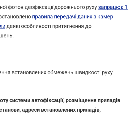
ної фотовідеофіксації дорожнього руху
запрацює 1
 встановлено
правила передачі даних з камер
ли
деякі особливості притягнення до
ушень.
щення встановлених обмежень швидкості руху
оту системи автофіксації, розміщення приладів
танови, адреси встановлених приладів,