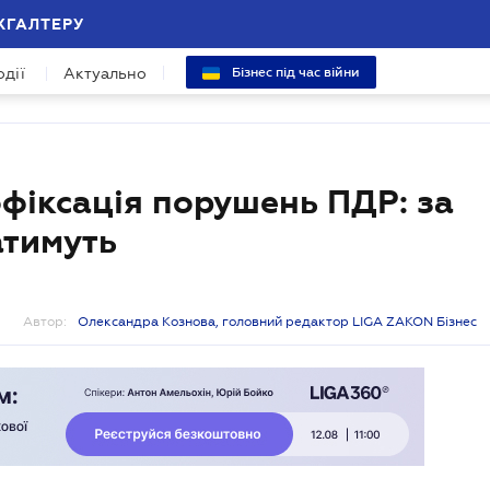
ХГАЛТЕРУ
одії
Актуально
Бізнес під час війни
офіксація порушень ПДР: за
атимуть
Автор:
Олександра Кознова, головний редактор LIGA ZAKON Бізнес