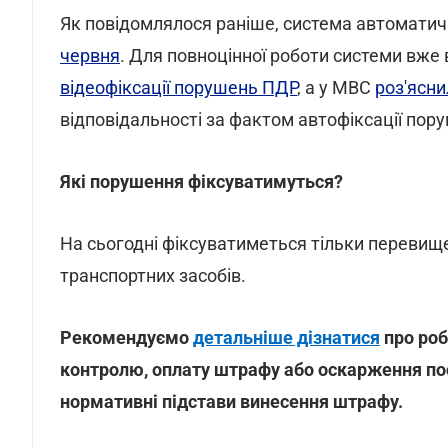
Як повідомлялося раніше, система автоматич
червня
. Для повноцінної роботи системи вже
відеофіксації порушень ПДР
, а у МВС
роз'ясни
відповідальності за фактом автофіксації пор
Які порушення фіксуватимуться?
На сьогодні фіксуватиметься тільки переви
транспортних засобів.
Рекомендуємо
детальніше дізнатися
про роб
контролю, оплату штрафу або оскарження пос
нормативні підстави винесення штрафу.