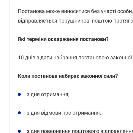
Постанова може виноситися без участі особи,
відправляється порушникові поштою протягом
Які терміни оскарження постанови?
10 днів з дати набрання постановою законної 
Коли постанова набирає законної сили?
з дня отримання;
з дня відмови про отримання;
з дня повернення поштового відправлення