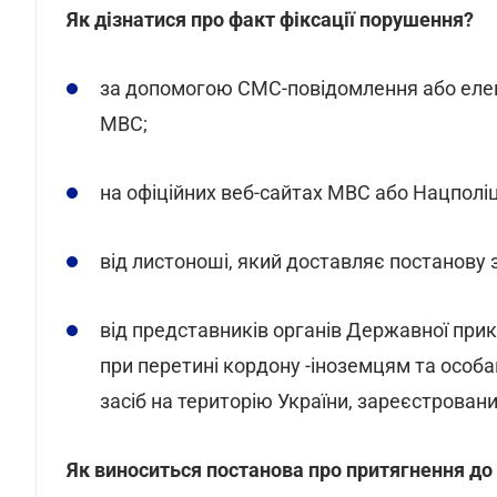
Як дізнатися про факт фіксації порушення?
за допомогою СМС-повідомлення або елек
МВС;
на офіційних веб-сайтах МВС або Нацполіці
від листоноші, який доставляє постанову 
від представників органів Державної прик
при перетині кордону -іноземцям та особа
засіб на територію України, зареєстровани
Як виноситься постанова про притягнення до