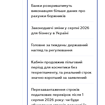
Банки розкриватимуть
виконавцям більше даних про
рахунки боржників
Законодавчі зміни у серпні 2026
для бізнесу в Україні
Головне за тиждень: державний
нагляд та регулювання
Кабмін продовжив пільговий
період для косметики без
техрегламенту, та реальний строк
значно коротший за заявлений
Перезавантаження строків
податкових перевірок після 1
серпня 2026 року: чи буде
обчислення строків давності "з