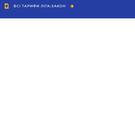
ВСІ ТАРИФИ ЛІГА:ЗАКОН
Співробітництво
Агенти
Дилери
Політика конфіденційності
Умови використання сайту
Реклама
Блог
Новини компанії
Керівництва
Каталоги компаній
Теми в центрі уваги
Підтримка та контакти