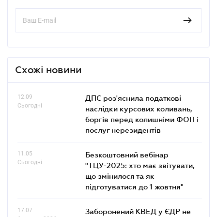
Схожі новини
12.09
ДПС роз'яснила податкові
Сьогодні
наслідки курсових коливань,
боргів перед колишніми ФОП і
послуг нерезидентів
11.05
Безкоштовний вебінар
Сьогодні
"ТЦУ-2025: хто має звітувати,
що змінилося та як
підготуватися до 1 жовтня"
17.07
Заборонений КВЕД у ЄДР не