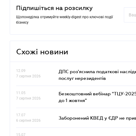
Підпишіться на розсилку
Щопонеділка отримуйте weekly-digest про ключові події
бізнесу
Схожі новини
12.09
ДПС роз'яснила податкові наслід
7 серпня 2026
послуг нерезидентів
11.05
Безкоштовний вебінар "ТЦУ-2025: 
7 серпня 2026
до 1 жовтня"
17.07
Заборонений КВЕД у ЄДР не прив
6 серпня 2026
15.07