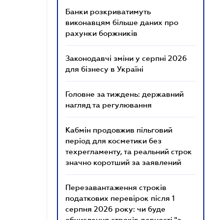
Банки розкриватимуть
виконавцям більше даних про
рахунки боржників
Законодавчі зміни у серпні 2026
для бізнесу в Україні
Головне за тиждень: державний
нагляд та регулювання
Кабмін продовжив пільговий
період для косметики без
техрегламенту, та реальний строк
значно коротший за заявлений
Перезавантаження строків
податкових перевірок після 1
серпня 2026 року: чи буде
обчислення строків давності "з