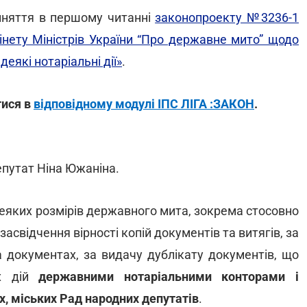
йняття в першому читанні
законопроекту №3236-1
інету Міністрів України “Про державне мито” щодо
деякі нотаріальні дії»
.
тися в
відповідному модулі ІПС ЛІГА :ЗАКОН
.
епутат Ніна Южаніна.
яких розмірів державного мита, зокрема стосовно
засвідчення вірності копій документів та витягів, за
а документах, за видачу дублікату документів, що
их дій
державними нотаріальними конторами і
, міських Рад народних депутатів
.