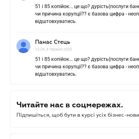
51 і 85 копійок... це що? дурість(послуги ба
чи причина корупції?? є базова цифра - неоп
відштовхуватись.
Панас Стець
13.24, 4 Червня 2020
51 і 85 копійок... це що? дурість(послуги ба
чи причина корупції?? є базова цифра - неоп
відштовхуватись.
Читайте нас в соцмережах.
Підпишіться, щоб бути в курсі усіх бізнес-нови