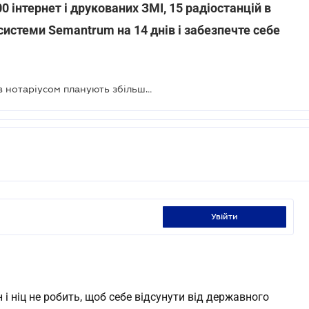
0 інтернет і друкованих ЗМІ, 15 радіостанцій в
системи Semantrum на 14 днів і забезпечте себе
Держмито за посвідчення заповітів нотаріусом планують збільшити в 300 разів
увійти
 і ніц не робить, щоб себе відсунути від державного