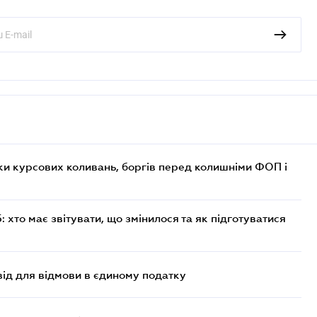
ки курсових коливань, боргів перед колишніми ФОП і
хто має звітувати, що змінилося та як підготуватися
ід для відмови в єдиному податку