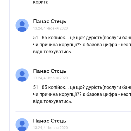
корита
Панас Стець
13.24, 4 Червня 2020
51 і 85 копійок... це що? дурість(послуги ба
чи причина корупції?? є базова цифра - неоп
відштовхуватись.
Панас Стець
13.24, 4 Червня 2020
51 і 85 копійок... це що? дурість(послуги ба
чи причина корупції?? є базова цифра - неоп
відштовхуватись.
Панас Стець
13.24, 4 Червня 2020