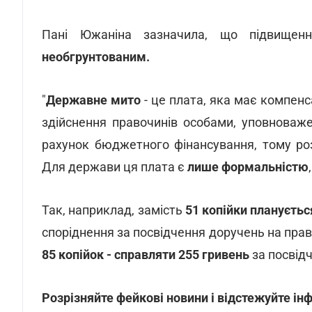
Пані Южаніна зазначила, що підвищен
необгрунтованим.
"
Державне мито
- це плата, яка має компенс
здійснення правочинів особами, уповноваж
рахунок бюджетного фінансування, тому ро
Для держави ця плата є
лише формальністю
Так, наприклад, замість
51 копійки плануєтьс
споріднення за посвідчення доручень на пра
85 копійок - справляти 255 гривень
за посвідч
Розрізняйте фейкові новини і відстежуйте і