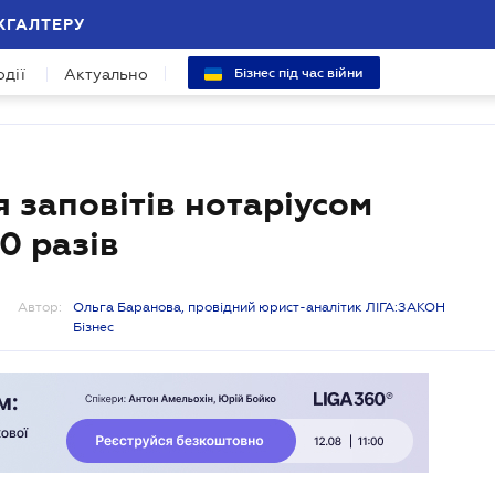
ХГАЛТЕРУ
одії
Актуально
Бізнес під час війни
 заповітів нотаріусом
0 разів
Автор:
Ольга Баранова, провідний юрист-аналітик ЛІГА:ЗАКОН
Бізнес