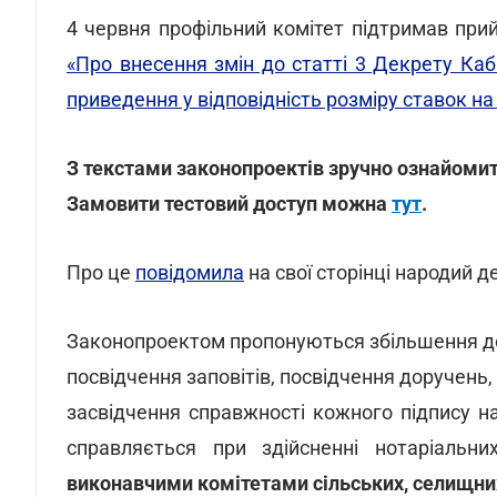
4 червня профільний комітет підтримав при
«Про внесення змін до статті 3 Декрету Каб
приведення у відповідність розміру ставок на 
З текстами законопроектів зручно ознайоми
Замовити тестовий доступ можна
тут
.
Про це
повідомила
на свої сторінці народий д
Законопроектом пропонуються збільшення де
посвідчення заповітів, посвідчення доручень, 
засвідчення справжності кожного підпису н
справляється при здійсненні нотаріальн
виконавчими комітетами сільських, селищних