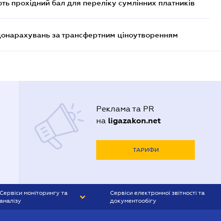
ють прохідний бал для переліку сумлінних платників
 донарахувань за трансфертним ціноутворенням
Реклама та PR
ligazakon.net
на
ТАРИФИ
Сервіси моніторингу та
Сервіси електронної звітності та
аналізу
документообігу
CONTR AGENT
Liga:REPORT