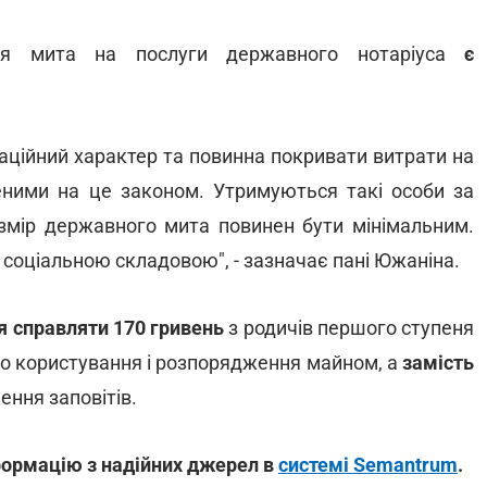
ня мита на послуги державного нотаріуса
є
аційний характер та повинна покривати витрати на
еними на це законом. Утримуються такі особи за
змір державного мита повинен бути мінімальним.
, соціальною складовою", - зазначає пані Южаніна.
я справляти 170 гривень
з родичів першого ступеня
во користування і розпорядження майном, а
замість
ення заповітів.
нформацію з надійних джерел в
системі Semantrum
.