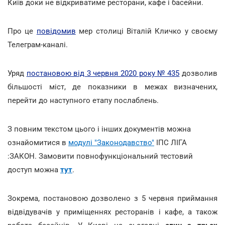
Київ доки не відкриватиме ресторани, кафе і басейни.
Про це
повідомив
мер столиці Віталій Кличко у своєму
Телеграм-каналі.
Уряд
постановою від 3 червня 2020 року № 435
дозволив
більшості міст, де показники в межах визначених,
перейти до наступного етапу послаблень.
З повним текстом цього і інших документів можна
ознайомитися в
модулі "Законодавство"
ІПС ЛІГА
:ЗАКОН. Замовити повнофункціональний тестовий
доступ можна
тут
.
Зокрема, постановою дозволено з 5 червня приймання
відвідувачів у приміщеннях ресторанів і кафе, а також