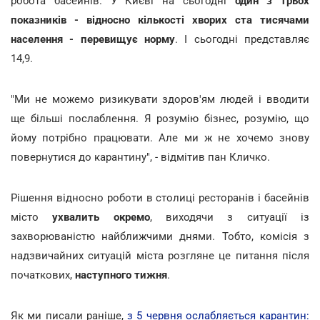
робота басейнів. У Києві на сьогодні
один з трьох
показників - відносно кількості хворих ста тисячами
населення - перевищує норму
. І сьогодні представляє
14,9.
"Ми не можемо ризикувати здоров'ям людей і вводити
ще більші послаблення. Я розумію бізнес, розумію, що
йому потрібно працювати. Але ми ж не хочемо знову
повернутися до карантину", - відмітив пан Кличко.
Рішення відносно роботи в столиці ресторанів і басейнів
місто
ухвалить окремо
, виходячи з ситуації із
захворюваністю найближчими днями. Тобто, комісія з
надзвичайних ситуацій міста розгляне це питання після
початкових,
наступного тижня
.
Як ми писали раніше,
з 5 червня ослабляється карантин: