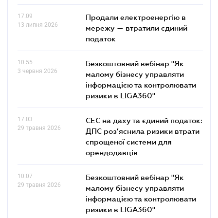
17.09
Продали електроенергію в
13 липня 2026
мережу — втратили єдиний
податок
10.55
Безкоштовний вебінар "Як
3 червня 2026
малому бізнесу управляти
інформацією та контролювати
ризики в LIGA360"
17.03
СЕС на даху та єдиний податок:
29 травня 2026
ДПС роз’яснила ризики втрати
спрощеної системи для
орендодавців
10.07
Безкоштовний вебінар "Як
29 травня 2026
малому бізнесу управляти
інформацією та контролювати
ризики в LIGA360"