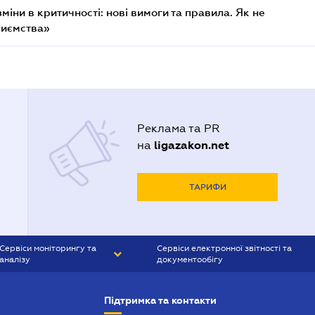
міни в критичності: нові вимоги та правила. Як не
риємства»
Реклама та PR
ligazakon.net
на
ТАРИФИ
Сервіси моніторингу та
Сервіси електронної звітності та
аналізу
документообігу
CONTR AGENT
Liga:REPORT
Підтримка та контакти
SMS-МАЯК