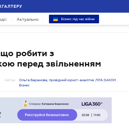
ХГАЛТЕРУ
одії
Актуально
Бізнес під час війни
 що робити з
кою перед звільненням
Автор:
Ольга Баранова, провідний юрист-аналітик ЛІГА:ЗАКОН
Бізнес