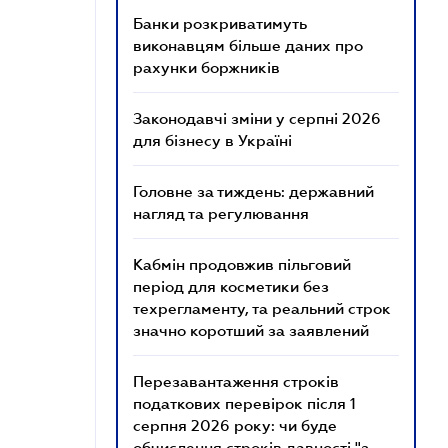
Банки розкриватимуть
виконавцям більше даних про
рахунки боржників
Законодавчі зміни у серпні 2026
для бізнесу в Україні
Головне за тиждень: державний
нагляд та регулювання
Кабмін продовжив пільговий
період для косметики без
техрегламенту, та реальний строк
значно коротший за заявлений
Перезавантаження строків
податкових перевірок після 1
серпня 2026 року: чи буде
обчислення строків давності "з