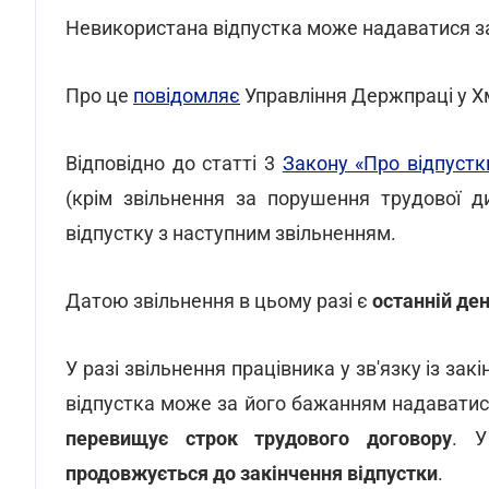
Невикористана відпустка може надаватися з
Про це
повідомляє
Управління Держпраці у Х
Відповідно до статті 3
Закону «Про відпустк
(крім звільнення за порушення трудової д
відпустку з наступним звільненням.
Датою звільнення в цьому разі є
останній де
У разі звільнення працівника у зв'язку із з
відпустка може за його бажанням надаватися
перевищує строк трудового договору
. У
продовжується до закінчення відпустки
.