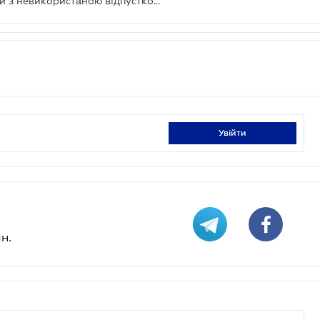
У Держпраці роз'яснили, що робити з невикористаною відпусткою перед звільненням
увійти
н.