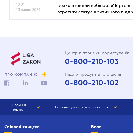
10.01
Безкоштовний вебінар: «Чергові з
15 липня 2026
втратити статус критичного підп
Центр підтримки користувачів
0-800-210-103
Підбір продуктів та рішень
ПРО КОМПАНІЮ
0-800-210-102
Новинні
Інформаційно-правові системи
портали
ЮРЛІГА
Право України
Співробітництво
Блог
БІЗНЕС
ГРАНД