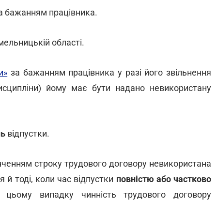
а бажанням працівника.
мельницькій області.
и»
за бажанням працівника у разі його звільнення
исципліни) йому має бути надано невикористану
нь
відпустки.
акінченням строку трудового договору невикористана
 й тоді, коли час відпустки
повністю або частково
 цьому випадку чинність трудового договору