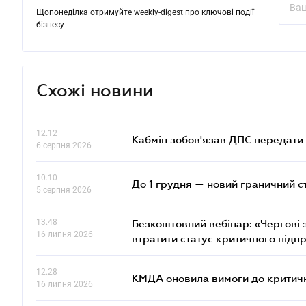
Щопонеділка отримуйте weekly-digest про ключові події
бізнесу
Схожі новини
12.12
Кабмін зобов'язав ДПС передати 
6 серпня 2026
10.10
До 1 грудня — новий граничний с
5 серпня 2026
13.48
Безкоштовний вебінар: «Чергові з
16 липня 2026
втратити статус критичного підп
12.28
КМДА оновила вимоги до критичн
16 липня 2026