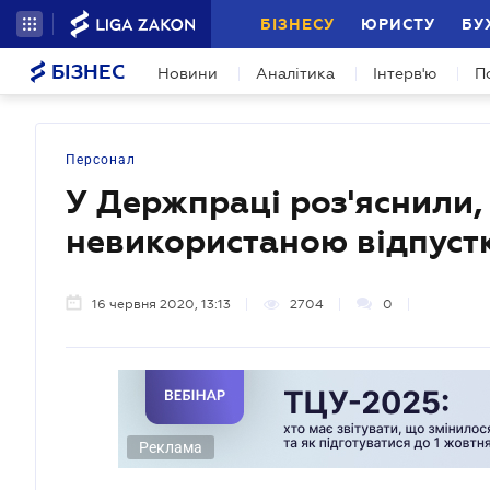
БІЗНЕСУ
ЮРИСТУ
БУ
БІЗНЕС
Новини
Аналітика
Інтерв'ю
П
Персонал
У Держпраці роз'яснили,
невикористаною відпуст
16 червня 2020, 13:13
2704
0
Реклама