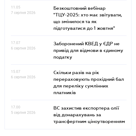
11.05
Безкоштовний вебінар
7 серпня 2026
"ТЦУ-2025: хто має звітувати,
що змінилося та як
підготуватися до 1 жовтня"
17.07
Заборонений КВЕД у ЄДР не
6 серпня 2026
привід для відмови в єдиному
податку
15.07
Скільки разів на рік
6 серпня 2026
перераховують прохідний бал
для переліку сумлінних
платників
17.00
ВС захистив експортера олії
5 серпня 2026
від донарахувань за
трансфертним ціноутворенням