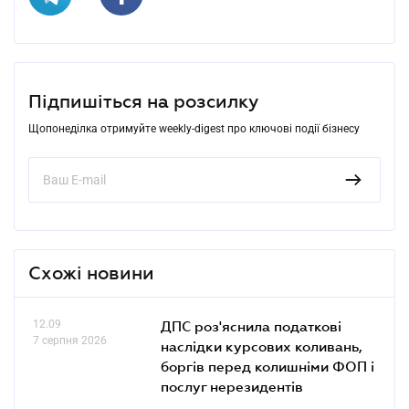
Підпишіться на розсилку
Щопонеділка отримуйте weekly-digest про ключові події бізнесу
Схожі новини
12.09
ДПС роз'яснила податкові
7 серпня 2026
наслідки курсових коливань,
боргів перед колишніми ФОП і
послуг нерезидентів