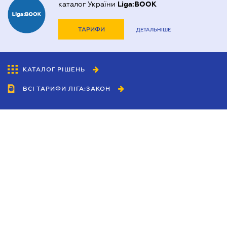
каталог України
Liga:BOOK
ТАРИФИ
ДЕТАЛЬНІШЕ
КАТАЛОГ РІШЕНЬ
ВСІ ТАРИФИ ЛІГА:ЗАКОН
Співробітництво
Агенти
Дилери
Політика конфіденційності
Умови використання сайту
Реклама
Блог