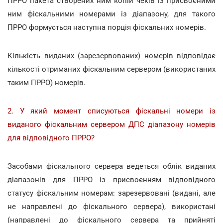
ПРРО пакета створених ним копій чеків із присвоєними
ним фіскальними номерами із діапазону, для такого
ПРРО формується наступна порція фіскальних номерів.
Кількість виданих (зарезервованих) номерів відповідає
кількості отриманих фіскальним сервером (використаних
таким ПРРО) номерів.
2. У який момент списуються фіскальні номери із
виданого фіскальним сервером ДПС діапазону номерів
для відповідного ПРРО?
Засобами фіскального сервера ведеться облік виданих
діапазонів для ПРРО із присвоєнням відповідного
статусу фіскальним номерам: зарезервовані (видані, але
не направлені до фіскального сервера), використані
(направлені до фіскального сервера та прийняті