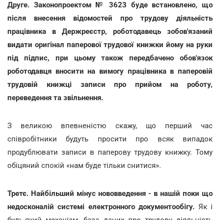
Друге. Законопроектом № 3623 буде встановлено, що
після внесення відомостей про трудову діяльність
працівника в Держреєстр, роботодавець зобов'язаний
видати оригінал паперової трудової книжки йому на руки
під підпис, при цьому також передбачено обов'язок
роботодавця вносити на вимогу працівника в паперовій
трудовій книжці записи про прийом на роботу,
переведення та звільнення.
З великою впевненістю скажу, що перший час
співробітники будуть просити про всяк випадок
продублювати записи в паперову трудову книжку. Тому
обіцяний спокій «нам буде тільки снитися».
Третє. Найбільший мінус нововведення - в нашій поки що
недосконалій системі електронного документообігу.
Як і
будь-який механізм, база даних про трудову діяльність