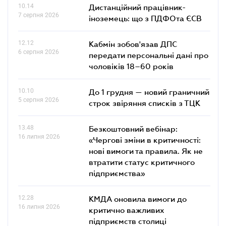
10.14
Дистанційний працівник-
7 серпня 2026
іноземець: що з ПДФОта ЄСВ
12.12
Кабмін зобов'язав ДПС
6 серпня 2026
передати персональні дані про
чоловіків 18–60 років
10.10
До 1 грудня — новий граничний
5 серпня 2026
строк звіряння списків з ТЦК
13.48
Безкоштовний вебінар:
16 липня 2026
«Чергові зміни в критичності:
нові вимоги та правила. Як не
втратити статус критичного
підприємства»
12.28
КМДА оновила вимоги до
16 липня 2026
критично важливих
підприємств столиці