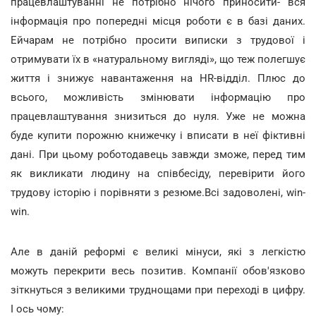
працевлаштуванні не потрібно нічого приносити- вся
інформація про попередні місця роботи є в базі даних.
Ейчарам не потрібно просити виписки з трудової і
отримувати їх в «натуральному вигляді», що теж полегшує
життя і знижує навантаження на HR-відділ. Плюс до
всього, можливість змінювати інформацію про
працевлаштування знизиться до нуля. Уже не можна
буде купити порожню книжечку і вписати в неї фіктивні
дані. При цьому роботодавець завжди зможе, перед тим
як викликати людину на співбесіду, перевірити його
трудову історію і порівняти з резюме.Всі задоволені, win-
win.
Але в даній реформі є великі мінуси, які з легкістю
можуть перекрити весь позитив. Компанії обов'язково
зіткнуться з великими труднощами при переході в цифру.
І ось чому: