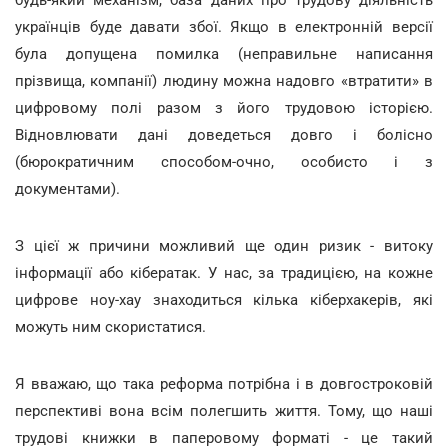
українців буде давати збої. Якщо в електронній версії
була допущена помилка (неправильне написання
прізвища, компанії) людину можна надовго «втратити» в
цифровому полі разом з його трудовою історією.
Відновлювати дані доведеться довго і болісно
(бюрократичним способом-очно, особисто і з
документами).
З цієї ж причини можливий ще один ризик - витоку
інформації або кібератак. У нас, за традицією, на кожне
цифрове ноу-хау знаходиться кілька кіберхакерів, які
можуть ним скористатися.
Я вважаю, що така реформа потрібна і в довгостроковій
перспективі вона всім полегшить життя. Тому, що наші
трудові книжки в паперовому форматі - це такий