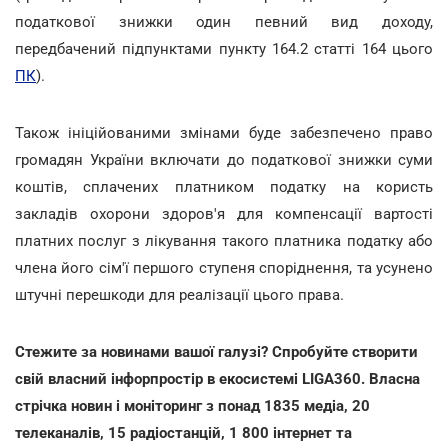
податкової знижки один певний вид доходу,
передбачений підпунктами пункту 164.2 статті 164 цього
ПК
).
Також ініційованими змінами буде забезпечено право
громадян України включати до податкової знижки суми
коштів, сплачених платником податку на користь
закладів охорони здоров'я для компенсації вартості
платних послуг з лікування такого платника податку або
члена його сім'ї першого ступеня споріднення, та усунено
штучні перешкоди для реалізації цього права.
Стежите за новинами вашої галузі? Спробуйте створити
свій власний інфорпростір в екосистемі LIGA360. Власна
стрічка новин і моніторинг з понад 1835 медіа, 20
телеканалів, 15 радіостанцій, 1 800 інтернет та