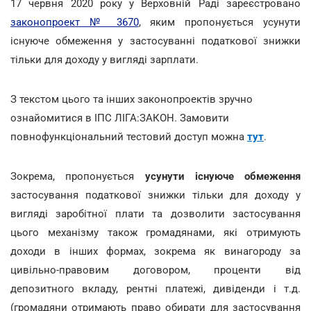
17 червня 2020 року у Верховній Раді зареєстровано
законопроект № 3670
, яким пропонується усунути
існуюче обмеження у застосуванні податкової знижки
тільки для доходу у вигляді зарплати.
З текстом цього та інших законопроектів зручно
ознайомитися в ІПС ЛІГА:ЗАКОН. Замовити
повнофункціональний тестовий доступ можна
тут
.
Зокрема, пропонується
усунути існуюче обмеження
застосування податкової знижки тільки для доходу у
вигляді заробітної плати та дозволити застосування
цього механізму також громадянами, які отримують
доходи в інших формах, зокрема як винагороду за
цивільно-правовим договором, проценти від
депозитного вкладу, рентні платежі, дивіденди і т.д.
(громадяни отримають право обирати для застосування