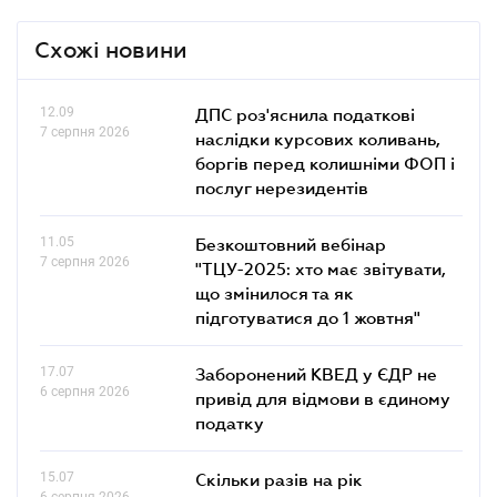
Схожі новини
12.09
ДПС роз'яснила податкові
7 серпня 2026
наслідки курсових коливань,
боргів перед колишніми ФОП і
послуг нерезидентів
11.05
Безкоштовний вебінар
7 серпня 2026
"ТЦУ-2025: хто має звітувати,
що змінилося та як
підготуватися до 1 жовтня"
17.07
Заборонений КВЕД у ЄДР не
6 серпня 2026
привід для відмови в єдиному
податку
15.07
Скільки разів на рік
6 серпня 2026