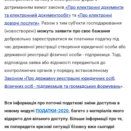
дотриманням вимог законів
«Про електронні документи
та електронний документообіг»
та
«Про електронні
довірчі послуги»
. Разом з тим суб'єкти господарювання
(новостворені)
можуть заявити про своє бажання
добровільно зареєструватися як платники податку під
час державної реєстрації створення юридичної особи або
державної реєстрації фізичної особи - підприємця. Тоді,
відповідна заява або відомості передаються до
контролюючих органів у порядку, встановленому
Законом «Про державну реєстрацію юридичних осіб,
фізичних осіб - підприємців та громадських формувань
».
Вся інформація про поточні податкові зміни доступна в
новому модулі
ПОДАТКИ-2020
, багато з матеріалів якого
відкрито для вільного доступу. Більше інформації про те,
як попередити кризові ситуації бізнесу вже сьогодні