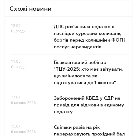
Схожі новини
12.09
ДПС роз'яснила податкові
Сьогодні
наслідки курсових коливань,
боргів перед колишніми ФОП і
послуг нерезидентів
11.05
Безкоштовний вебінар
Сьогодні
"ТЦУ-2025: хто має звітувати,
що змінилося та як
підготуватися до 1 жовтня"
17.07
Заборонений КВЕД у ЄДР не
6 серпня 2026
привід для відмови в єдиному
податку
15.07
Скільки разів на рік
6 серпня 2026
перераховують прохідний бал