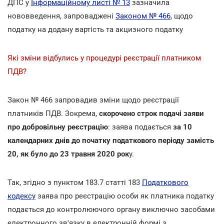
ДПС у
Інформаційному листі № 13
зазначила
нововведення, запроваджені
Законом № 466
, щодо
податку на додану вартість та акцизного податку
Які зміни відбулись у процедурі реєстрації платником
ПДВ?
Закон № 466 запровадив зміни щодо реєстрації
платників ПДВ. Зокрема,
скорочено строк подачі заяви
про добровільну реєстрацію
: заява подається
за 10
календарних днів до початку податкового періоду замість
20, як було до 23 травня 2020 рок
у.
Так, згідно з пунктом 183.7 статті 183
Податкового
кодексу
заява про реєстрацію особи як платника податку
подається до контролюючого органу виключно засобами
електронного зв'язку в електронній формі з