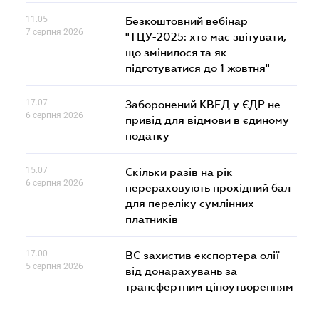
11.05
Безкоштовний вебінар
7 серпня 2026
"ТЦУ-2025: хто має звітувати,
що змінилося та як
підготуватися до 1 жовтня"
17.07
Заборонений КВЕД у ЄДР не
6 серпня 2026
привід для відмови в єдиному
податку
15.07
Скільки разів на рік
6 серпня 2026
перераховують прохідний бал
для переліку сумлінних
платників
17.00
ВС захистив експортера олії
5 серпня 2026
від донарахувань за
трансфертним ціноутворенням