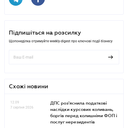
Підпишіться на розсилку
Щопонеділка отримуйте weekly-digest про ключові події бізнесу
Схожі новини
12.09
ДПС роз'яснила податкові
7 серпня 2026
наслідки курсових коливань,
боргів перед колишніми ФОП і
послуг нерезидентів