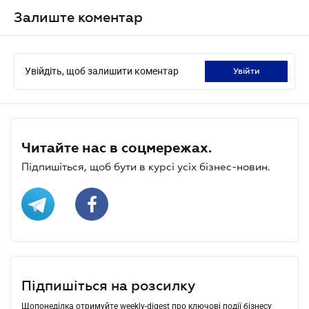
Залиште коментар
Увійдіть, щоб залишити коментар
увійти
Читайте нас в соцмережах.
Підпишіться, щоб бути в курсі усіх бізнес-новин.
Підпишіться на розсилку
Щопонеділка отримуйте weekly-digest про ключові події бізнесу