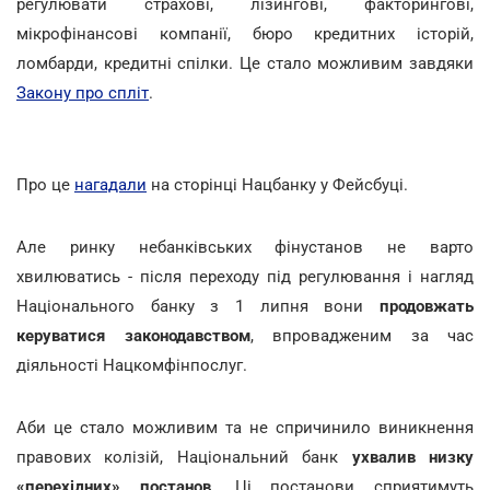
регулювати страхові, лізингові, факторингові,
мікрофінансові компанії, бюро кредитних історій,
ломбарди, кредитні спілки. Це стало можливим завдяки
Закону про спліт
.
Про це
нагадали
на сторінці Нацбанку у Фейсбуці.
Але ринку небанківських фінустанов не варто
хвилюватись - після переходу під регулювання і нагляд
Національного банку з 1 липня вони
продовжать
керуватися законодавством
, впровадженим за час
діяльності Нацкомфінпослуг.
Аби це стало можливим та не спричинило виникнення
правових колізій, Національний банк
ухвалив низку
«перехідних» постанов
. Ці постанови сприятимуть