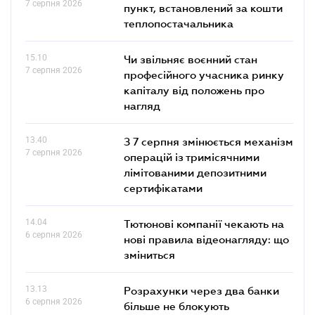
7 серпня 2026
пункт, встановлений за кошти
теплопостачальника
15.10
Чи звільняє воєнний стан
7 серпня 2026
професійного учасника ринку
капіталу від положень про
нагляд
13.40
З 7 серпня змінюється механізм
7 серпня 2026
операцій із тримісячними
лімітованими депозитними
сертифікатами
14.04
Тютюнові компанії чекають на
6 серпня 2026
нові правила відеонагляду: що
зміниться
13.13
Розрахунки через два банки
6 серпня 2026
більше не блокують