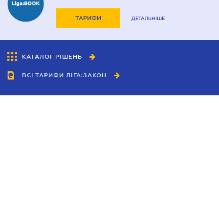
ТАРИФИ
ДЕТАЛЬНІШЕ
КАТАЛОГ РІШЕНЬ
ВСІ ТАРИФИ ЛІГА:ЗАКОН
Співробітництво
Агенти
Дилери
Політика конфіденційності
Умови використання сайту
Реклама
Блог
Новини компанії