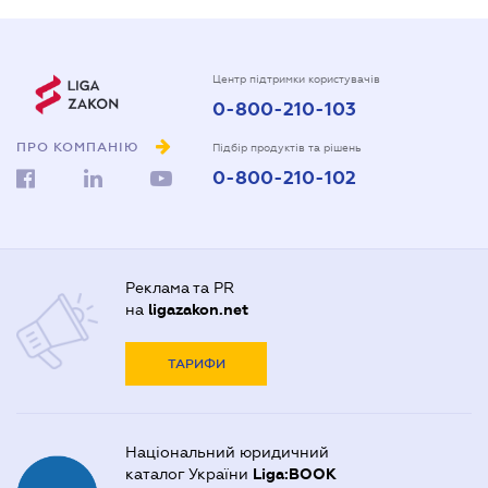
Центр підтримки користувачів
0-800-210-103
ПРО КОМПАНІЮ
Підбір продуктів та рішень
0-800-210-102
Реклама та PR
на
ligazakon.net
ТАРИФИ
Національний юридичний
каталог України
Liga:BOOK