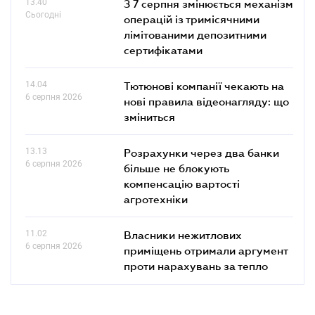
13.40
З 7 серпня змінюється механізм
Сьогодні
операцій із тримісячними
лімітованими депозитними
сертифікатами
14.04
Тютюнові компанії чекають на
6 серпня 2026
нові правила відеонагляду: що
зміниться
13.13
Розрахунки через два банки
6 серпня 2026
більше не блокують
компенсацію вартості
агротехніки
11.02
Власники нежитлових
6 серпня 2026
приміщень отримали аргумент
проти нарахувань за тепло