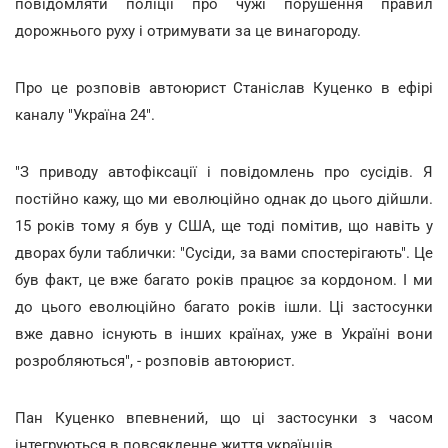
повідомляти поліції про чужі порушення правил
дорожнього руху і отримувати за це винагороду.
Про це розповів автоюрист Станіслав Куценко в ефірі
каналу "Україна 24".
"З приводу автофіксації і повідомлень про сусідів. Я
постійно кажу, що ми еволюційно однак до цього дійшли.
15 років тому я був у США, ще тоді помітив, що навіть у
дворах були таблички: "Сусіди, за вами спостерігають". Це
був факт, це вже багато років працює за кордоном. І ми
до цього еволюційно багато років ішли. Ці застосунки
вже давно існують в інших країнах, уже в Україні вони
розробляються", - розповів автоюрист.
Пан Куценко впевнений, що ці застосунки з часом
інтегруються в повсякденне життя українців.