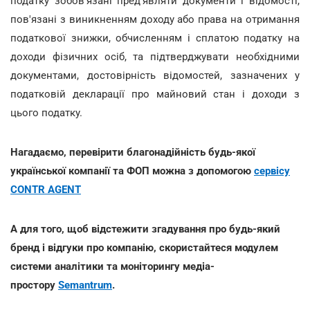
податку зобов'язані пред'являти документи і відомості,
пов'язані з виникненням доходу або права на отримання
податкової знижки, обчисленням і сплатою податку на
доходи фізичних осіб, та підтверджувати необхідними
документами, достовірність відомостей, зазначених у
податковій декларації про майновий стан і доходи з
цього податку.
Нагадаємо, перевірити благонадійність будь-якої
української компанії та ФОП можна з допомогою
сервісу
CONTR AGENT
А для того, щоб відстежити згадування про будь-який
бренд і відгуки про компанію, скористайтеся модулем
системи аналітики та моніторингу медіа-
простору
Semantrum
.