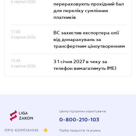
6 серпня 2026
перераховують прохідний бал
для переліку сумлінних
платників
17.00
ВС захистив експортера олії
5 серпня 2026
від донарахувань за
трансфертним ціноутворенням
15.44
З 1 січня 2027 в чеку за
4 серпня 2026
телефон вимагатимуть IMEI
Центр підтримки користувачів
0-800-210-103
ПРО КОМПАНІЮ
Підбір продуктів та рішень