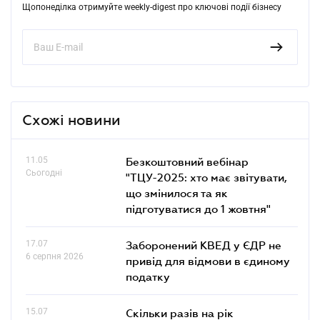
Щопонеділка отримуйте weekly-digest про ключові події бізнесу
Схожі новини
11.05
Безкоштовний вебінар
Сьогодні
"ТЦУ-2025: хто має звітувати,
що змінилося та як
підготуватися до 1 жовтня"
17.07
Заборонений КВЕД у ЄДР не
6 серпня 2026
привід для відмови в єдиному
податку
15.07
Скільки разів на рік