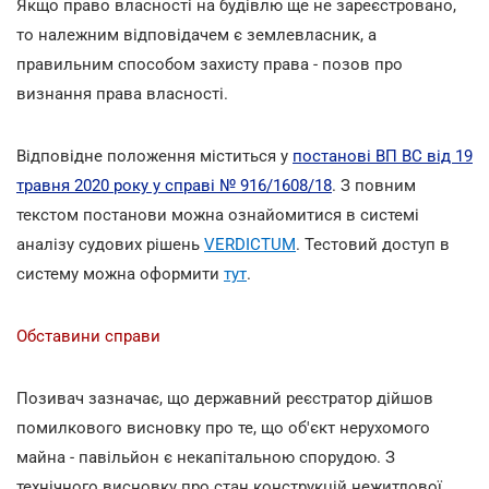
Якщо право власності на будівлю ще не зареєстровано,
то належним відповідачем є землевласник, а
правильним способом захисту права - позов про
визнання права власності.
Відповідне положення міститься у
постанові ВП ВС від 19
травня 2020 року у справі № 916/1608/18
. З повним
текстом постанови можна ознайомитися в системі
аналізу судових рішень
VERDICTUM
. Тестовий доступ в
систему можна оформити
тут
.
Обставини справи
Позивач зазначає, що державний реєстратор дійшов
помилкового висновку про те, що об'єкт нерухомого
майна - павільйон є некапітальною спорудою. З
технічного висновку про стан конструкцій нежитлової