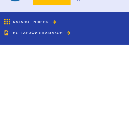
КАТАЛОГ РІШЕНЬ
ВСІ ТАРИФИ ЛІГА:ЗАКОН
Співробітництво
Агенти
Дилери
Політика конфіденційності
Умови використання сайту
Реклама
Блог
Новини компанії
Керівництва