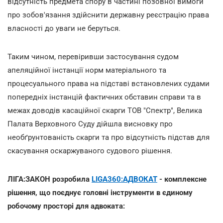
відсутність предмета спору в частині позовної вимоги
про зобов'язання здійснити державну реєстрацію права
власності до уваги не беруться.
Таким чином, перевіривши застосування судом
апеляційної інстанції норм матеріального та
процесуального права на підставі встановлених судами
попередніх інстанцій фактичних обставин справи та в
межах доводів касаційної скарги ТОВ "Спектр", Велика
Палата Верховного Суду дійшла висновку про
необґрунтованість скарги та про відсутність підстав для
скасування оскаржуваного судового рішення.
ЛІГА:ЗАКОН розробила
LIGA360:АДВОКАТ
- комплексне
рішення, що поєднує головні інструменти в єдиному
робочому просторі для адвоката: