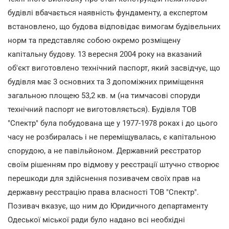
будівлі вбачається наявність фундаменту, а експертом
встановлено, що будова відповідає вимогам будівельних
норм та представляє собою окремо розміщену
капітальну будову. 13 вересня 2004 року на вказаний
об'єкт виготовлено технічний паспорт, який засвідчує, що
будівля має 3 основних та 3 допоміжних приміщення
загальною площею 53,2 кв. м (на тимчасові споруди
технічний паспорт не виготовляється). Будівля ТОВ
"Спектр" була побудована ще у 1977-1978 роках і до цього
часу не розбиралась і не переміщувалась, є капітальною
спорудою, а не павільйоном. Державний реєстратор
своїм рішенням про відмову у реєстрації штучно створює
перешкоди для здійснення позивачем своїх прав на
державну реєстрацію права власності ТОВ "Спектр".
Позивач вказує, що ним до Юридичного департаменту
Одеської міської ради було надано всі необхідні