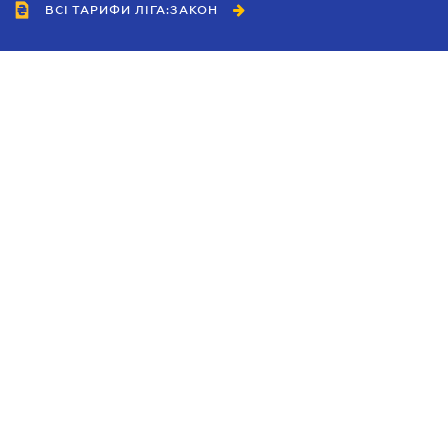
ВСІ ТАРИФИ ЛІГА:ЗАКОН
Співробітництво
Агенти
Дилери
Політика конфіденційності
Умови використання сайту
Реклама
Блог
Новини компанії
Керівництва
Каталоги компаній
Теми в центрі уваги
Підтримка та контакти