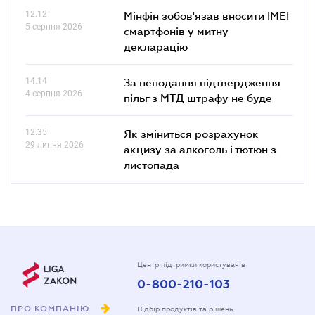
12.12
Мінфін зобов'язав вносити IMEI
5 серпня 2026
смартфонів у митну
декларацію
14.14
За неподання підтвердження
4 серпня 2026
пільг з МТД штрафу не буде
12.35
Як зміниться розрахунок
29 липня 2026
акцизу за алкоголь і тютюн з
листопада
Центр підтримки користувачів
0-800-210-103
ПРО КОМПАНІЮ
Підбір продуктів та рішень