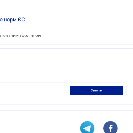
до норм ЄС
атентним тролінгом
увійти