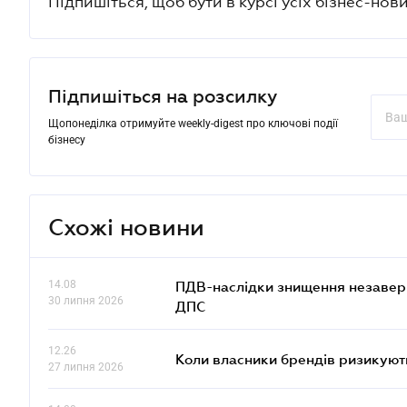
Підпишіться, щоб бути в курсі усіх бізнес-нови
Підпишіться на розсилку
Щопонеділка отримуйте weekly-digest про ключові події
бізнесу
Схожі новини
14.08
ПДВ-наслідки знищення незаверше
30 липня 2026
ДПС
12.26
Коли власники брендів ризикуют
27 липня 2026