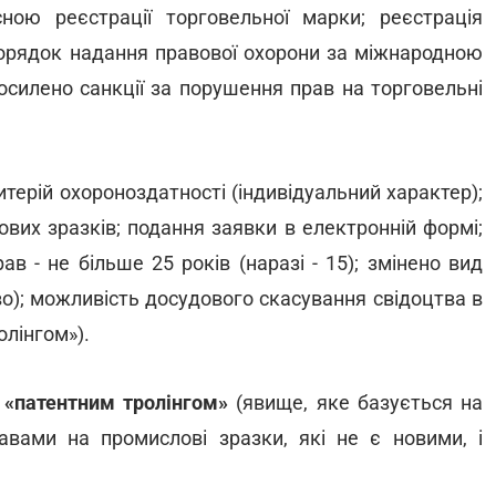
ною реєстрації торговельної марки; реєстрація
порядок надання правової охорони за міжнародною
силено санкції за порушення прав на торговельні
терій охороноздатності (індивідуальний характер);
вих зразків; подання заявки в електронній формі;
ав - не більше 25 років (наразі - 15); змінено вид
во); можливість досудового скасування свідоцтва в
олінгом»).
 «патентним тролінгом»
(явище, яке базується на
вами на промислові зразки, які не є новими, і