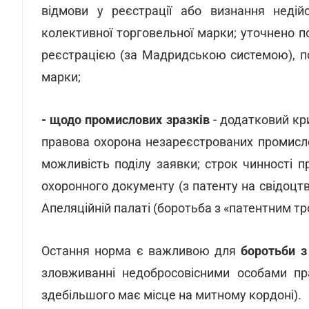
відмови у реєстрації або визнання недійс
колективної торговельної марки; уточнено 
реєстрацією (за Мадридською системою), по
марки;
- щодо промислових зразків
- додатковий кри
правова охорона незареєстрованих промисло
можливість поділу заявки; строк чинності пр
охоронного документу (з патенту на свідоцт
Апеляційній палаті (боротьба з «патентним тр
Остання норма є важливою для
боротьби з
зловживанні недобросовісними особами пра
здебільшого має місце на митному кордоні).