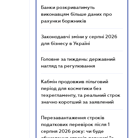
Банки розкриватимуть
виконавцям більше даних про
рахунки боржників
Законодавчі зміни у серпні 2026
для бізнесу в Україні
Головне за тиждень: державний
нагляд та регулювання
Кабмін продовжив пільговий
період для косметики без
техрегламенту, та реальний строк
значно коротший за заявлений
Перезавантаження строків
податкових перевірок після 1
серпня 2026 року: чи буде
обчислення строків давності "з