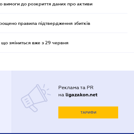
но вимоги до розкриття даних про активи
прощено правила підтвердження збитків
 що зміниться вже з 29 червня
Реклама та PR
ligazakon.net
на
ТАРИФИ