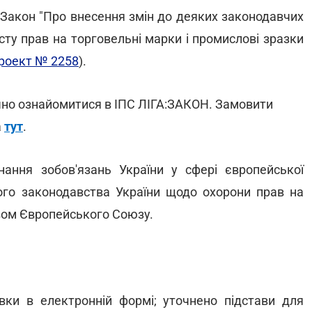
 Закон "Про внесення змін до деяких законодавчих
сту прав на торговельні марки і промислові зразки
роект № 2258
).
учно ознайомитися в ІПС ЛІГА:ЗАКОН. Замовити
а
тут
.
ання зобов'язань України у сфері європейської
ного законодавства України щодо охорони прав на
авом Європейського Союзу.
вки в електронній формі; уточнено підстави для