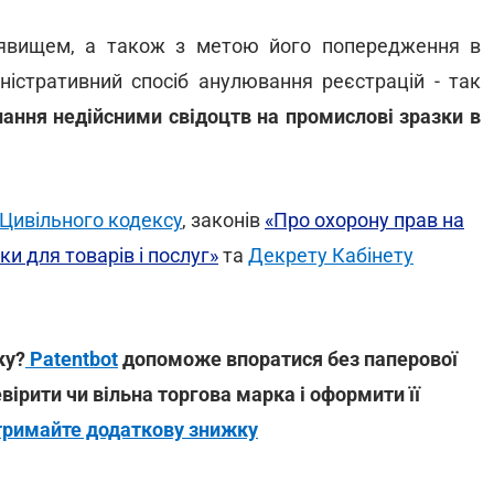
явищем, а також з метою його попередження в
ністративний спосіб анулювання реєстрацій - так
изнання недійсними свідоцтв на промислові зразки в
Цивільного кодексу
, законів
«Про охорону прав на
ки для товарів і послуг»
та
Декрету Кабінету
ку?
Patentbot
допоможе впоратися без паперової
вірити чи вільна торгова марка і оформити її
тримайте додаткову знижку