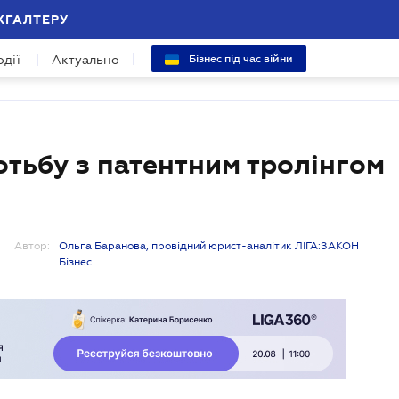
ХГАЛТЕРУ
одії
Актуально
Бізнес під час війни
тьбу з патентним тролінгом
Автор:
Ольга Баранова, провідний юрист-аналітик ЛІГА:ЗАКОН
Бізнес