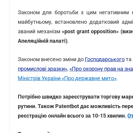
Законом для боротьби з цим негативним 
майбутньому, встановлено додатковий адмі
званий механізм
«post grant opposition» (в
Апеляційній палаті)
.
Законом внесено зміни до
Господарського
та
промислові зразки»
,
«Про охорону прав на зна
Міністрів України «Про державне мито»
.
Потрібно швидко зареєструвати торгову мар
рутини. Також Patentbot дає можливість пере
реєстрацію онлайн всього за 10-15 хвилин.
О