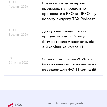
11.11
Від посилок до інтернет-
4 серпня 2026
продажів: як правильно
працювати з РРО та ПРРО – у
новому випуску TAX Podcast
11.11
Доступ відповідального
3 серпня 2026
працівника до кабінету
фінмоніторингу залежить від
дій керівника компанії
09.05
Серпень-вересень 2026-го:
28 липня 2026
банки запустять нові ліміти на
перекази для ФОП і компаній
Центр підтримки користувачів