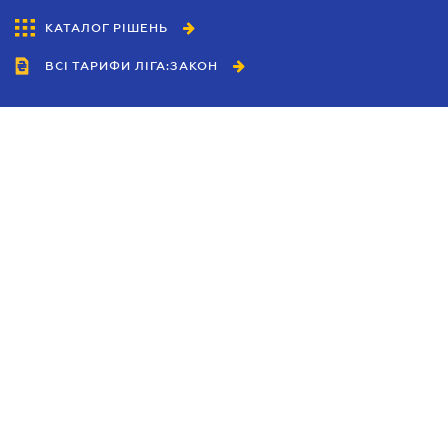
КАТАЛОГ РІШЕНЬ
ВСІ ТАРИФИ ЛІГА:ЗАКОН
Співробітництво
Агенти
Дилери
Політика конфіденційності
Умови використання сайту
Реклама
Блог
Новини компанії
Керівництва
Каталоги компаній
Теми в центрі уваги