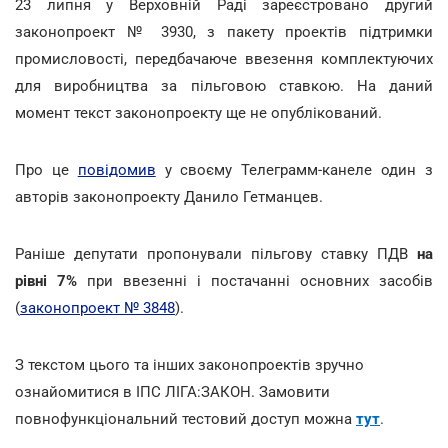
23 липня у Верховній Раді зареєстровано другий
законопроект № 3930, з пакету проектів підтримки
промисловості, передбачаюче ввезення комплектуючих
для виробництва за пільговою ставкою. На даний
момент текст законопроекту ще не опублікований.
Про це
повідомив
у своєму Телеграмм-канеле один з
авторів законопроекту Данило Гетманцев.
Раніше депутати пропонували пільгову ставку ПДВ
на
рівні 7%
при ввезенні і постачанні основних засобів
(
законопроект № 3848
).
З текстом цього та інших законопроектів зручно
ознайомитися в ІПС ЛІГА:ЗАКОН. Замовити
повнофункціональний тестовий доступ можна
тут
.