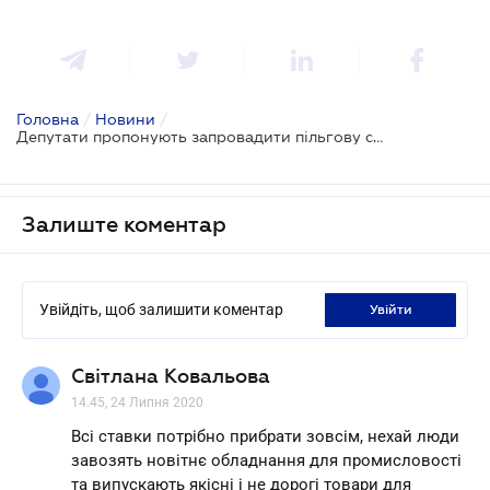
Головна
/
Новини
/
Депутати пропонують запровадити пільгову ставку ПДВ при ввезенні обладнання для промвиробництва
Залиште коментар
Увійдіть, щоб залишити коментар
увійти
Світлана Ковальова
14.45, 24 Липня 2020
Всі ставки потрібно прибрати зовсім, нехай люди
завозять новітнє обладнання для промисловості
та випускають якісні і не дорогі товари для