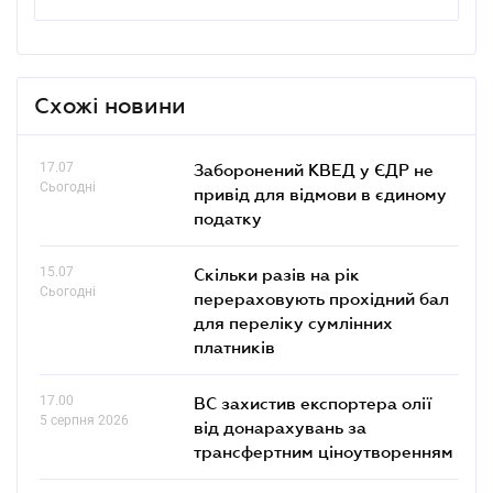
Схожі новини
17.07
Заборонений КВЕД у ЄДР не
Сьогодні
привід для відмови в єдиному
податку
15.07
Скільки разів на рік
Сьогодні
перераховують прохідний бал
для переліку сумлінних
платників
17.00
ВС захистив експортера олії
5 серпня 2026
від донарахувань за
трансфертним ціноутворенням