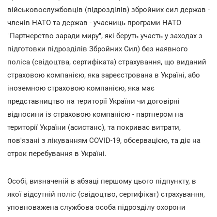
військовослужбовців (підрозділів) збройних сил держав -
членів НАТО та держав - учасниць програми НАТО
"Партнерство заради миру", які беруть участь у заходах з
підготовки підрозділів Збройних Сил) без наявного
поліса (свідоцтва, сертифіката) страхування, що виданий
страховою компанією, яка зареєстрована в Україні, або
іноземною страховою компанією, яка має
представництво на території України чи договірні
відносини із страховою компанією - партнером на
території України (асистанс), та покриває витрати,
пов'язані з лікуванням COVID-19, обсервацією, та діє на
строк перебування в Україні.
Особі, визначеній в абзаці першому цього підпункту, в
якої відсутній поліс (свідоцтво, сертифікат) страхування,
уповноважена службова особа підрозділу охорони