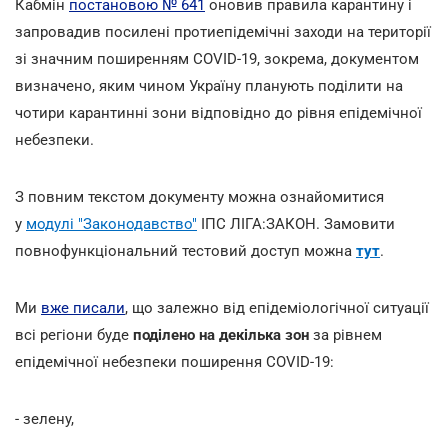
Кабмін
постановою № 641
оновив правила карантину і
запровадив посилені протиепідемічні заходи на території
зі значним поширенням COVID-19, зокрема, документом
визначено, яким чином Україну планують поділити на
чотири карантинні зони відповідно до рівня епідемічної
небезпеки.
З повним текстом документу можна ознайомитися
у
модулі "Законодавство"
ІПС ЛІГА:ЗАКОН. Замовити
повнофункціональний тестовий доступ можна
тут
.
Ми
вже писали
, що залежно від епідеміологічної ситуації
всі регіони буде
поділено на декілька зон
за рівнем
епідемічної небезпеки поширення COVID-19:
- зелену,