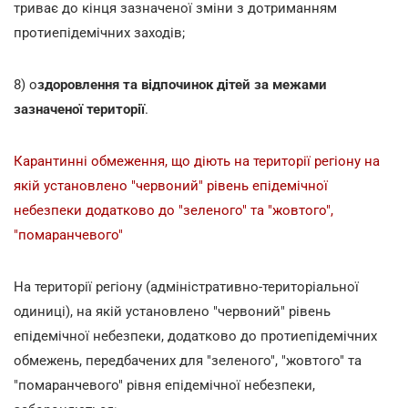
триває до кінця зазначеної зміни з дотриманням
протиепідемічних заходів;
8) о
здоровлення та відпочинок дітей за межами
зазначеної території
.
Карантинні обмеження, що діють на території регіону на
якій установлено "червоний" рівень епідемічної
небезпеки додатково до "зеленого" та "жовтого",
"помаранчевого"
На території регіону (адміністративно-територіальної
одиниці), на якій установлено "червоний" рівень
епідемічної небезпеки, додатково до протиепідемічних
обмежень, передбачених для "зеленого", "жовтого" та
"помаранчевого" рівня епідемічної небезпеки,