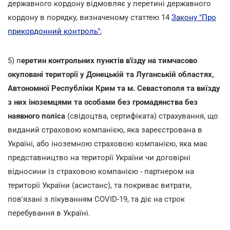
державного кордону відмовляє у перетині державного
кордону в порядку, визначеному статтею 14
Закону "Про
прикордонний контроль"
;
5) п
еретин контрольних пунктів в'їзду на тимчасово
окуповані території у Донецькій та Луганській областях,
Автономної Республіки Крим та м. Севастополя та виїзду
з них іноземцями та особами без громадянства без
наявного поліса
(свідоцтва, сертифіката) страхування, що
виданий страховою компанією, яка зареєстрована в
Україні, або іноземною страховою компанією, яка має
представництво на території України чи договірні
відносини із страховою компанією - партнером на
території України (асистанс), та покриває витрати,
пов'язані з лікуванням COVID-19, та діє на строк
перебування в Україні.