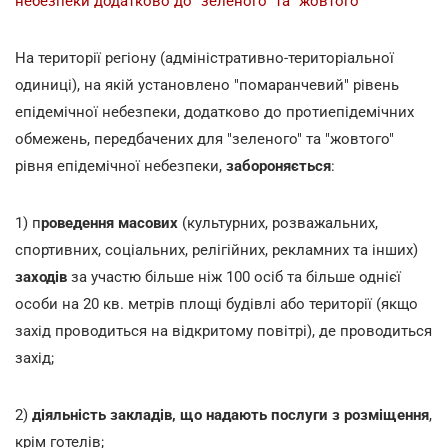
небезпеки додатково до "зеленого" та "жовтого"
На території регіону (адміністративно-територіальної
одиниці), на якій установлено "помаранчевий" рівень
епідемічної небезпеки, додатково до протиепідемічних
обмежень, передбачених для "зеленого" та "жовтого"
рівня епідемічної небезпеки,
забороняється
:
1) п
роведення масових
(культурних, розважальних,
спортивних, соціальних, релігійних, рекламних та інших)
заходів
за участю більше ніж 100 осіб та більше однієї
особи на 20 кв. метрів площі будівлі або території (якщо
захід проводиться на відкритому повітрі), де проводиться
захід;
2)
діяльність закладів, що надають послуги з розміщення
,
крім готелів;