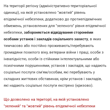
На території регіону (адміністративно-територіальної
одиниці), на якій установлено "жовтий" рівень
епідемічної небезпеки, додатково до протиепідемічних
обмежень, установлених для "зеленого" рівня епідемічної
небезпеки,
забороняється відвідування сторонніми
особами установ і закладів соціального захисту
, в яких
тимчасово або постійно проживають/перебувають
громадяни похилого віку, ветерани війни і праці, особи з
інвалідністю, особи із стійкими інтелектуальними або
психічними порушеннями, установ і закладів, що надають
соціальні послуги сім'ям/особам, які перебувають у
складних життєвих обставинах, крім установ і закладів,
які надають соціальні послуги екстрено (кризово).
Що дозволено на території, на якій установлено
"зелений" та "жовтий" рівень епідемічної небезпеки