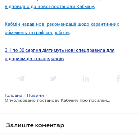
відповідно до нової постанови Кабміну;
Кабмін надав нові рекомендації щодо карантинних
обмежень та графіків роботи
;
З 1 по 30 серпня діятимуть нові спецправила для
підприємців і працедавців
Головна
/
Новини
/
Опубліковано постанову Кабміну про посилення карантинних заходів в певних регіонах
Залиште коментар