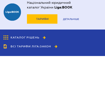
Національний юридичний
каталог України
Liga:BOOK
ТАРИФИ
ДЕТАЛЬНІШЕ
КАТАЛОГ РІШЕНЬ
ВСІ ТАРИФИ ЛІГА:ЗАКОН
Співробітництво
Агенти
Дилери
Політика конфіденційності
Умови використання сайту
Реклама
Блог