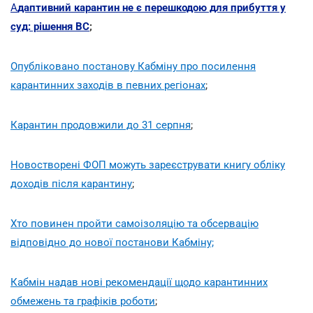
А
даптивний карантин не є перешкодою для прибуття у
суд: рішення ВС
;
Опубліковано постанову Кабміну про посилення
карантинних заходів в певних регіонах
;
Карантин продовжили до 31 серпня
;
Новостворені ФОП можуть зареєструвати книгу обліку
доходів після карантину
;
Хто повинен пройти самоізоляцію та обсервацію
відповідно до нової постанови Кабміну;
Кабмін надав нові рекомендації щодо карантинних
обмежень та графіків роботи
;