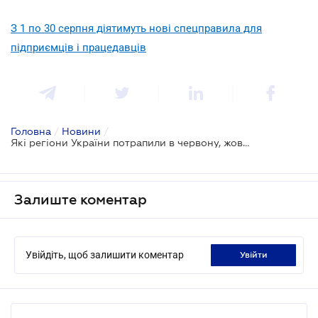
З 1 по 30 серпня діятимуть нові спецправила для
підприємців і працедавців
Головна
/
Новини
/
Які регіони України потрапили в червону, жовту та помаранчеву зони: актуальний перелік
Залиште коментар
Увійдіть, щоб залишити коментар
увійти