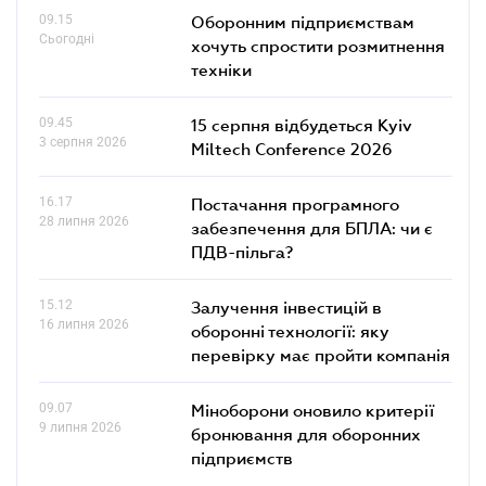
09.15
Оборонним підприємствам
Сьогодні
хочуть спростити розмитнення
техніки
09.45
15 серпня відбудеться Kyiv
3 серпня 2026
Miltech Conference 2026
16.17
Постачання програмного
28 липня 2026
забезпечення для БПЛА: чи є
ПДВ-пільга?
15.12
Залучення інвестицій в
16 липня 2026
оборонні технології: яку
перевірку має пройти компанія
09.07
Міноборони оновило критерії
9 липня 2026
бронювання для оборонних
підприємств