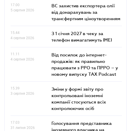
17.00
ВС захистив експортера олії
5 серпня 2026
від донарахувань за
трансфертним ціноутворенням
15.44
З 1 січня 2027 в чеку за
4 серпня 2026
телефон вимагатимуть IMEI
11.11
Від посилок до інтернет-
4 серпня 2026
продажів: як правильно
працювати з РРО та ПРРО – у
новому випуску TAX Podcast
15.39
Зміни у формі звіту про
3 серпня 2026
контрольовані іноземні
компанії стосуються всіх
контролюючих осіб
17.03
Голосування представника
31 липня 2026
іноземного власника на