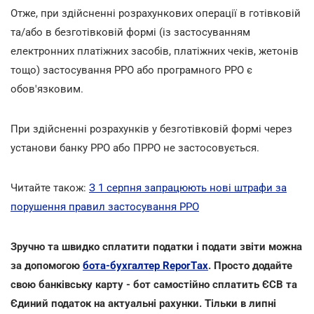
Отже, при здійсненні розрахункових операції в готівковій
та/або в безготівковій формі (із застосуванням
електронних платіжних засобів, платіжних чеків, жетонів
тощо) застосування РРО або програмного РРО є
обов'язковим.
При здійсненні розрахунків у безготівковій формі через
установи банку РРО або ПРРО не застосовується.
Читайте також:
З 1 серпня запрацюють нові штрафи за
порушення правил застосування РРО
Зручно та швидко сплатити податки і подати звіти можна
за допомогою
бота-бухгалтер ReporTах
. Просто додайте
свою банківську карту - бот самостійно сплатить ЄСВ та
Єдиний податок на актуальні рахунки. Тільки в липні