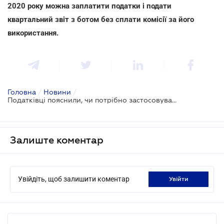
2020 року можна заплатити податки і подати
квартальний звіт з ботом без сплати комісії за його
використання.
Головна
/
Новини
/
Податківці пояснили, чи потрібно застосовувати РРО при здійсненні розрахунків у безготівковій формі через банк
Залиште коментар
Увійдіть, щоб залишити коментар
увійти