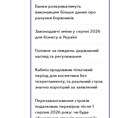
Банки розкриватимуть
виконавцям більше даних про
рахунки боржників
Законодавчі зміни у серпні 2026
для бізнесу в Україні
Головне за тиждень: державний
нагляд та регулювання
Кабмін продовжив пільговий
період для косметики без
техрегламенту, та реальний строк
значно коротший за заявлений
Перезавантаження строків
податкових перевірок після 1
серпня 2026 року: чи буде
обчислення строків давності "з