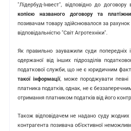
"Лідербуд-Інвест", відповідно до договор
копією названого договору та платіжн
позивачам товару здійснювалося за рахуно
відповідальністю "Світ Агротехніки".
Як правильно зауважили суди попередніх ін
одержаної від інших підрозділів податков
податкової служби, що не є юридичним фак
такої інформації
, може породжувати певні 
платника податків, однак, не є беззаперечним
отримання платником податків від його контра
Також відповідачем не надано суду жодних 
контрагента позивача об'єктивної неможливо