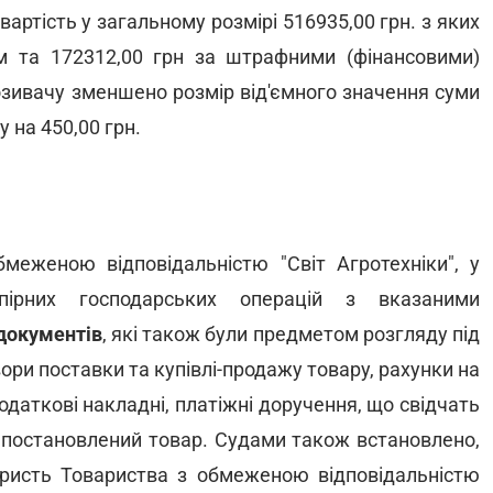
артість у загальному розмірі 516935,00 грн. з яких
м та 172312,00 грн за штрафними (фінансовими)
озивачу зменшено розмір від'ємного значення суми
у на 450,00 грн.
еженою відповідальністю "Світ Агротехніки", у
спірних господарських операцій з вказаними
 документів
, які також були предметом розгляду під
вори поставки та купівлі-продажу товару, рахунки на
одаткові накладні, платіжні доручення, що свідчать
а постановлений товар. Судами також встановлено,
ристь Товариства з обмеженою відповідальністю