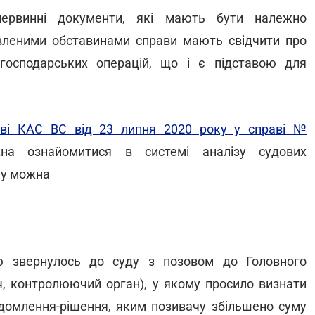
первинні документи, які мають бути належно
овленими обставинами справи мають свідчити про
господарських операцій, що і є підставою для
ові КАС ВС від 23 липня 2020 року у справі №
а ознайомитися в системі аналізу судових
му можна
ю звернулось до суду з позовом до Головного
ач, контролюючий орган), у якому просило визнати
ідомлення-рішення, яким позивачу збільшено суму