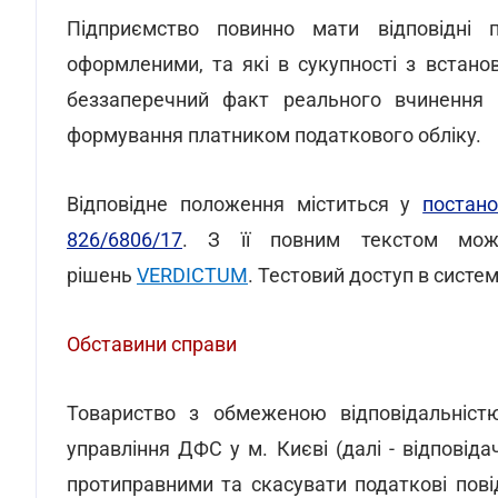
Підприємство повинно мати відповідні 
оформленими, та які в сукупності з встан
беззаперечний факт реального вчинення 
формування платником податкового обліку.
Відповідне положення міститься у
постан
826/6806/17
. З її повним текстом можн
рішень
VERDICTUM
. Тестовий доступ в систе
Обставини справи
Товариство з обмеженою відповідальніст
управління ДФС у м. Києві (далі - відповід
протиправними та скасувати податкові пов