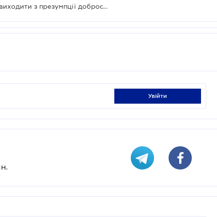
У податкових спорах суд повинен виходити з презумпції добросовісності платника: ВС
увійти
н.