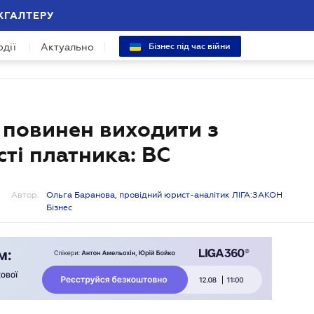
ХГАЛТЕРУ
одії
Актуально
Бізнес під час війни
 повинен виходити з
сті платника: ВС
Автор:
Ольга Баранова, провідний юрист-аналітик ЛІГА:ЗАКОН
Бізнес