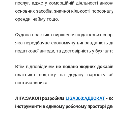
послуг, адже у комерційній діяльності вико
основних засобів, значної кількості персона
оренди, найму тощо.
Судова практика вирішення податкових спор
яка передбачає економічну виправданість д
податкової вигоди, та достовірність у бухгалт
Втім відповідачем
не подано жодних доказі
платника податку на додану вартість аб
постачальника.
ЛІГА:ЗАКОН розробила
LIGA360:АДВОКАТ
- к
інструменти в єдиному робочому просторі дл