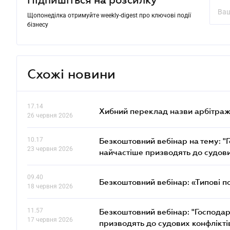
Підпишіться на розсилку
Щопонеділка отримуйте weekly-digest про ключові події
бізнесу
Схожі новини
17.14
Хибний переклад назви арбітражн
26 червня 2026
10.17
Безкоштовний вебінар на тему: "Г
23 червня 2026
найчастіше призводять до судови
09.40
Безкоштовний вебінар: «Типові п
18 червня 2026
11.57
Безкоштовний вебінар: "Господарс
17 червня 2026
призводять до судових конфлікті