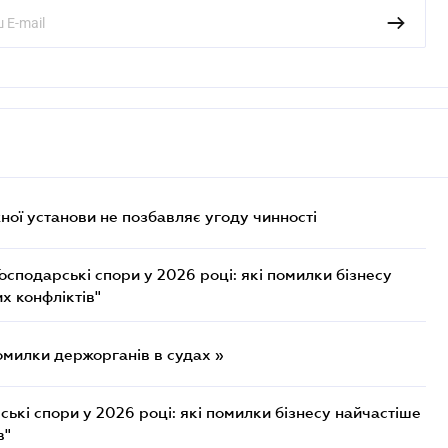
ої установи не позбавляє угоду чинності
осподарські спори у 2026 році: які помилки бізнесу
х конфліктів"
омилки держорганів в судах »
ькі спори у 2026 році: які помилки бізнесу найчастіше
в"