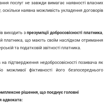
нання послуг не завжди вимагає наявності власних
лу, оскільки наявна можливість укладення договорів
ів виходить з
презумпції добросовісності платника
,
ій платника, що мають своїм наслідком отримання
ерській та податковій звітності платника.
в
на підтвердження недобросовісності позивача як
о можливої фіктивності його безпосереднього
омплексне рішення, що поєднує головні
я адвоката: