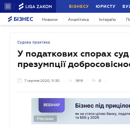
БІЗНЕСУ
ЮРИСТУ
БУ
БІЗНЕС
Новини
Аналітика
Інтерв'ю
П
Судова практика
У податкових спорах суд
презумпції добросовісно
7 серпня 2020, 11:30
1819
0
Реклама