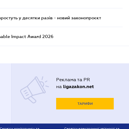
остуть у десятки разів - новий законопроєкт
nable Impact Award 2026
Реклама та PR
ligazakon.net
на
ТАРИФИ
Сервіси моніторингу та
Сервіси електронної звітності та