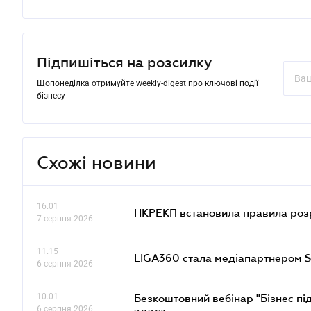
Підпишіться на розсилку
Щопонеділка отримуйте weekly-digest про ключові події
бізнесу
Схожі новини
16.01
НКРЕКП встановила правила розра
7 серпня 2026
11.15
LIGA360 стала медіапартнером S
6 серпня 2026
10.01
Безкоштовний вебінар "Бізнес під
6 серпня 2026