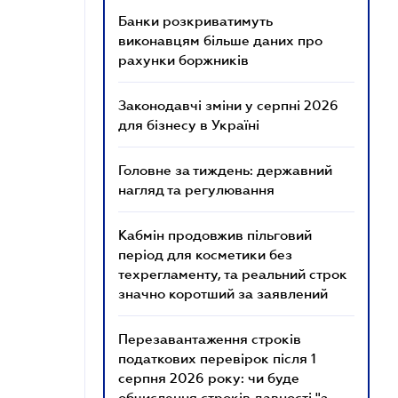
Банки розкриватимуть
виконавцям більше даних про
рахунки боржників
Законодавчі зміни у серпні 2026
для бізнесу в Україні
Головне за тиждень: державний
нагляд та регулювання
Кабмін продовжив пільговий
період для косметики без
техрегламенту, та реальний строк
значно коротший за заявлений
Перезавантаження строків
податкових перевірок після 1
серпня 2026 року: чи буде
обчислення строків давності "з