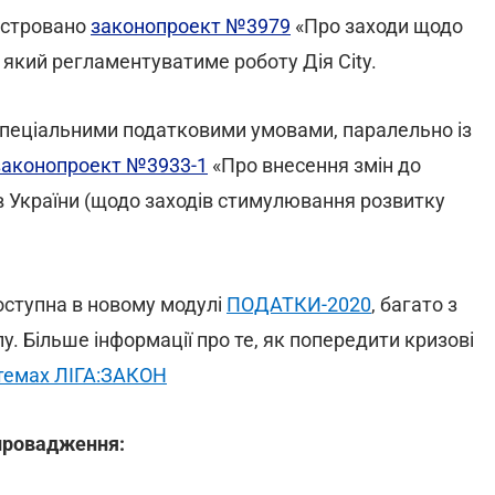
єстровано
законопроект №3979
«Про заходи щодо
, який регламентуватиме роботу Дія City.
спеціальними податковими умовами, паралельно із
законопроект №3933-1
«Про внесення змін до
в України (щодо заходів стимулювання розвитку
доступна в новому модулі
ПОДАТКИ-2020
, багато з
у. Більше інформації про те, як попередити кризові
темах ЛІГА:ЗАКОН
провадження: