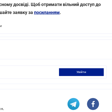
сному досвіді. Щоб отримати вільний доступ до
шайте заявку за
посиланням
.
ги
увійти
н.