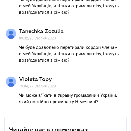
сiмей Українцiв, я тiльки отримали вiзу, i хочуть
возз'єднатися з сім'єю?
Tanechka Zozulia
09.32, 28 Серпня 2020
Че буде дозволено перетирали кордон членам
сiмей Українцiв, я тiльки отримали вiзу, i хочуть
возз'єднатися з сім'єю?
Violeta Topy
19.04, 27 Серпня 2020
Чи може в"їхати в Україну громадянин України,
який постійно проживає у Німеччині?
Читайте нас в соцмережах.