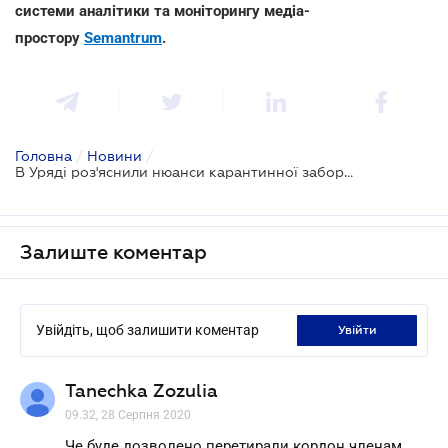
системи аналітики та моніторингу медіа-
простору
Semantrum
.
Головна
/
Новини
/
В Уряді роз'яснили нюанси карантинної заборони на в'їзд іноземцям до України (оновлено)
Залиште коментар
Увійдіть, щоб залишити коментар
увійти
Tanechka Zozulia
09.32, 28 Серпня 2020
Че буде дозволено перетирали кордон членам