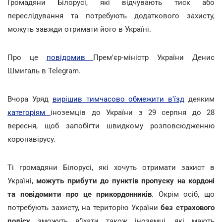
Громадяни Білорусі, які відчувають тиск або
переслідування та потребують додаткового захисту,
можуть завжди отримати його в Україні.
Про це
повідомив
Прем'єр-міністр України Денис
Шмигаль в Telegram.
Вчора Уряд
вирішив тимчасово обмежити в'їзд
деяким
категоріям
іноземців до України з 29 серпня до 28
вересня, щоб запобігти швидкому розповсюдженню
коронавірусу.
Ті громадяни Білорусі, які хочуть отримати захист в
Україні,
можуть прибути до пунктів пропуску на кордоні
та повідомити про це прикордонників
. Окрім осіб, що
потребують захисту, на територію України
без страхового
полісу
зможуть в'їхати також іноземці, які мають