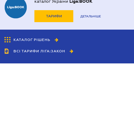
каталог України
Liga:BOOK
ТАРИФИ
ДЕТАЛЬНІШЕ
КАТАЛОГ РІШЕНЬ
ВСІ ТАРИФИ ЛІГА:ЗАКОН
Співробітництво
Агенти
Дилери
Політика конфіденційності
Умови використання сайту
Реклама
Блог