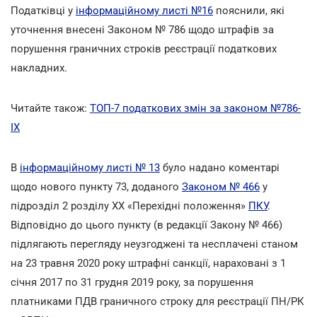
Податківці у
інформаційному листі №16
пояснили, які
уточнення внесені Законом № 786 щодо штрафів за
порушення граничних строків реєстрації податкових
накладних.
Читайте також:
ТОП-7 податкових змін за законом №786-
ІХ
В
інформаційному листі № 13
було надано коментарі
щодо нового пункту 73, доданого
Законом № 466
у
підрозділ 2 розділу ХХ «Перехідні положення»
ПКУ
.
Відповідно до цього пункту (в редакції Закону № 466)
підлягають перегляду неузгоджені та несплачені станом
на 23 травня 2020 року штрафні санкції, нараховані з 1
січня 2017 по 31 грудня 2019 року, за порушення
платниками ПДВ граничного строку для реєстрації ПН/РК