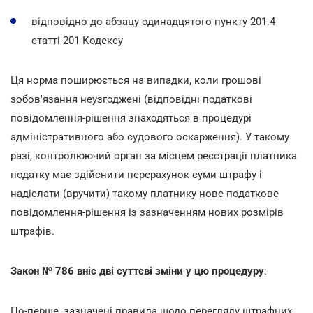
відповідно до абзацу одинадцятого пункту 201.4
статті 201 Кодексу
Ця норма поширюється на випадки, коли грошові
зобов'язання неузгоджені (відповідні податкові
повідомлення-рішення знаходяться в процедурі
адміністративного або судового оскарження). У такому
разі, контролюючий орган за місцем реєстрації платника
податку має здійснити перерахунок суми штрафу і
надіслати (вручити) такому платнику нове податкове
повідомлення-рішення із зазначенням нових розмірів
штрафів.
Закон № 786 вніс дві суттєві зміни у цю процедуру
:
По-перше, зазначені правила щодо перегляду штрафних