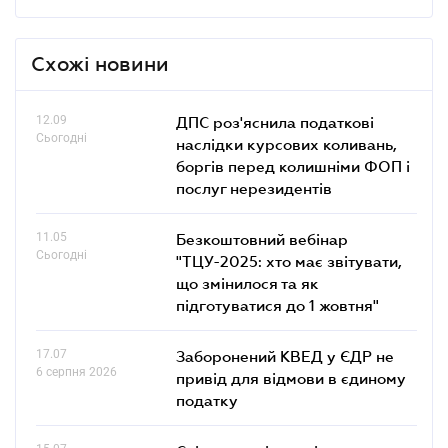
Схожі новини
12.09
ДПС роз'яснила податкові
Сьогодні
наслідки курсових коливань,
боргів перед колишніми ФОП і
послуг нерезидентів
11.05
Безкоштовний вебінар
Сьогодні
"ТЦУ-2025: хто має звітувати,
що змінилося та як
підготуватися до 1 жовтня"
17.07
Заборонений КВЕД у ЄДР не
6 серпня 2026
привід для відмови в єдиному
податку