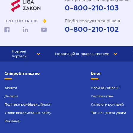
0-800-210-103
Підбір продуктів та рішень
ПРО КОМПАНІЮ
0-800-210-102
Новинні
Інформаційно-правові системи
портали
ЮРЛІГА
Право України
Співробітництво
Блог
БІЗНЕС
ГРАНД
БУХГАЛТЕР.ua
ПРАЙМ
Агенти
Новини компанії
Дилери
Керівництва
БУХГАЛТЕР ПРОФ
Політика конфіденційності
Каталоги компаній
ЮРИСТ ПРОФ
Умови використання сайту
Теми в центрі уваги
ЮРИСТ
Реклама
ПІДПРИЄМЕЦЬ