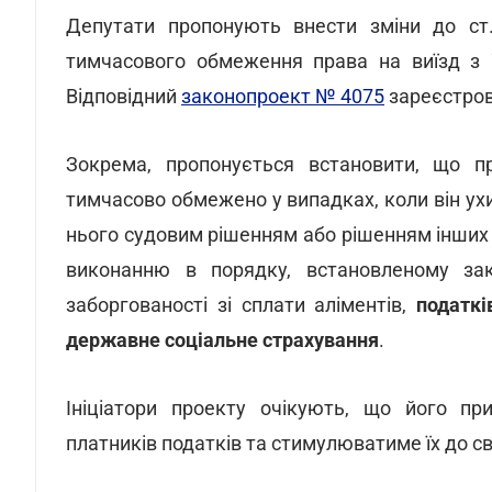
Депутати пропонують внести зміни до с
тимчасового обмеження права на виїзд з У
Відповідний
законопроект № 4075
зареєстров
Зокрема, пропонується встановити, що п
тимчасово обмежено у випадках, коли він ух
нього судовим рішенням або рішенням інших 
виконанню в порядку, встановленому зак
заборгованості зі сплати аліментів,
податкі
державне соціальне страхування
.
Ініціатори проекту очікують, що його пр
платників податків та стимулюватиме їх до с