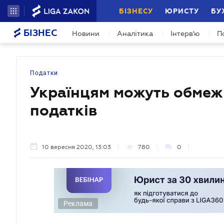
БІЗНЕСУ
ЮРИСТУ
БУ
БІЗНЕС
Новини
Аналітика
Інтерв'ю
П
Податки
Українцям можуть обмежи
податків
10 вересня 2020, 13:03
780
0
Реклама