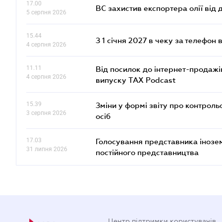
17.00
ВС захистив експортера олії від
5 серпня 2026
15.44
З 1 січня 2027 в чеку за телефон
4 серпня 2026
11.11
Від посилок до інтернет-продажі
4 серпня 2026
випуску TAX Podcast
15.39
Зміни у формі звіту про контроль
3 серпня 2026
осіб
17.03
Голосування представника інозе
31 липня 2026
постійного представництва
Центр підтримки користувачів