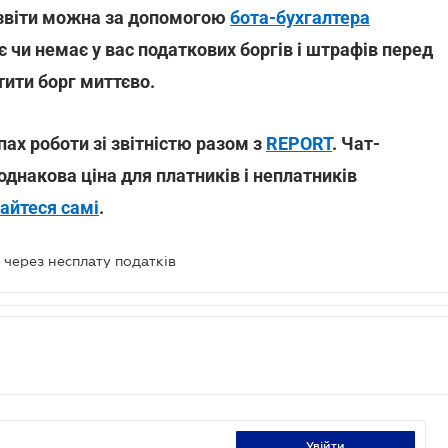
 звіти можна за допомогою
бота-бухгалтера
яє чи немає у вас податкових боргів і штрафів перед
ити борг миттєво.
ах роботи зі звітністю разом з
REPORT
. Чат-
а однакова ціна для платників і неплатників
айтеся самі
.
через несплату податків
увійти