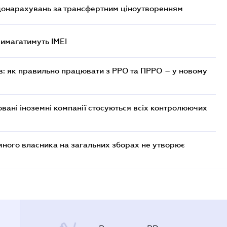
 донарахувань за трансфертним ціноутворенням
 вимагатимуть IMEI
в: як правильно працювати з РРО та ПРРО – у новому
овані іноземні компанії стосуються всіх контролюючих
много власника на загальних зборах не утворює