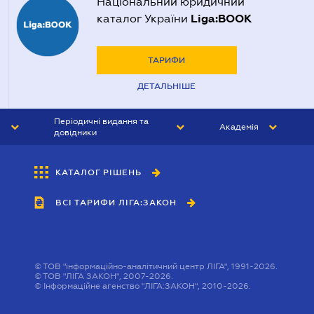
Національний юридичний
Liga:BOOK
каталог України
ТАРИФИ
ДЕТАЛЬНІШЕ
Періодичні видання та
Академія
довідники
ЮРИСТ&ЗАКОН
АКАДЕМІЯ ЛІГА:ЗАКОН
КАТАЛОГ РІШЕНЬ
БУХГАЛТЕР&ЗАКОН
ВСІ ТАРИФИ ЛІГА:ЗАКОН
ВІСНИК МСФЗ
ІНТЕРБУХ
ОСОБИСТИЙ ЕКСПЕРТ
©
ТОВ "інформаційно-аналітичний центр ЛІГА", 1991-2026.
©
ТОВ "ЛІГА ЗАКОН", 2007-2026.
©
Інформаційне агенство "ЛІГА:ЗАКОН", 2010-2026.