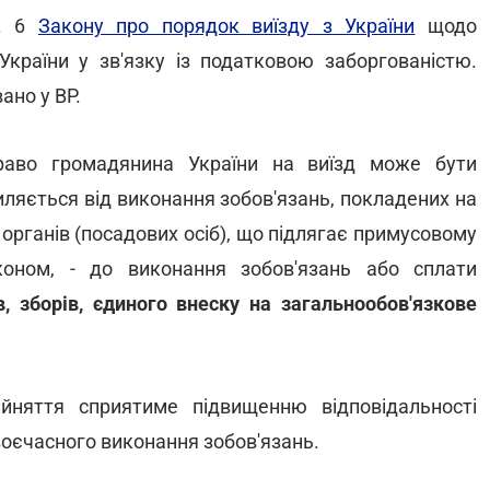
т. 6
Закону про порядок виїзду з України
щодо
країни у зв'язку із податковою заборгованістю.
ано у ВР.
раво громадянина України на виїзд може бути
иляється від виконання зобов'язань, покладених на
органів (посадових осіб), що підлягає примусовому
оном, - до виконання зобов'язань або сплати
в, зборів, єдиного внеску на загальнообов'язкове
ийняття сприятиме підвищенню відповідальності
воєчасного виконання зобов'язань.