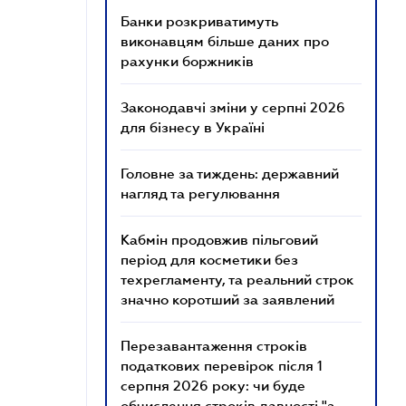
Банки розкриватимуть
виконавцям більше даних про
рахунки боржників
Законодавчі зміни у серпні 2026
для бізнесу в Україні
Головне за тиждень: державний
нагляд та регулювання
Кабмін продовжив пільговий
період для косметики без
техрегламенту, та реальний строк
значно коротший за заявлений
Перезавантаження строків
податкових перевірок після 1
серпня 2026 року: чи буде
обчислення строків давності "з