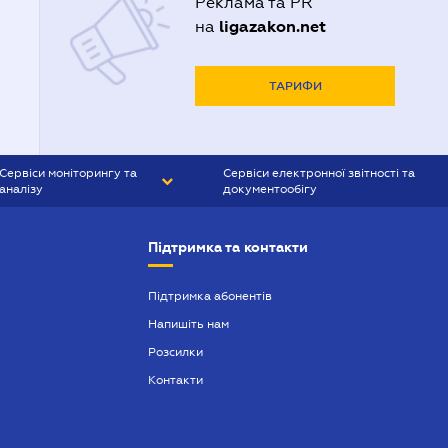
Реклама та PR
ligazakon.net
на
ТАРИФИ
Сервіси моніторингу та
Сервіси електронної звітності та
аналізу
документообігу
CONTR AGENT
Liga:REPORT
Підтримка та контакти
SMS-МАЯК
VERDICTUM
Підтримка абонентів
Напишіть нам
SEMANTRUM
Розсилки
SMS-МАЯК ІПОТЕКА
Контакти