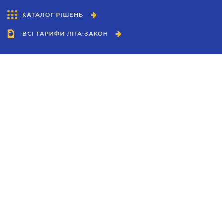
КАТАЛОГ РІШЕНЬ
ВСІ ТАРИФИ ЛІГА:ЗАКОН
Співробітництво
Агенти
Дилери
Політика конфіденційності
Умови використання сайту
Реклама
Блог
Новини компанії
Керівництва
Каталоги компаній
Теми в центрі уваги