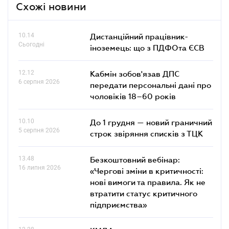
Схожі новини
10.14
Дистанційний працівник-
Сьогодні
іноземець: що з ПДФОта ЄСВ
12.12
Кабмін зобов'язав ДПС
6 серпня 2026
передати персональні дані про
чоловіків 18–60 років
10.10
До 1 грудня — новий граничний
5 серпня 2026
строк звіряння списків з ТЦК
13.48
Безкоштовний вебінар:
16 липня 2026
«Чергові зміни в критичності:
нові вимоги та правила. Як не
втратити статус критичного
підприємства»