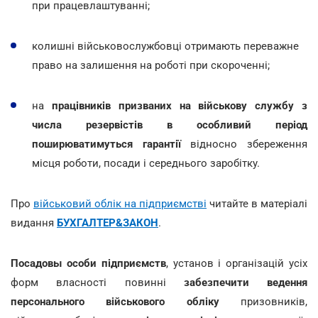
при працевлаштуванні;
колишні військовослужбовці отримають
переважне
право на залишення на роботі при скороченні;
на
працівників призваних на військову службу з
числа резервістів в особливий період
поширюватимуться гарантії
відносно
збереження
місця роботи, посади і середнього заробітку.
Про
військовий облік на підприємстві
читайте в матеріалі
видання
БУХГАЛТЕР&ЗАКОН
.
Посадовы особи підприємств
, установ і організацій усіх
форм власності повинні
забезпечити
ведення
персонального військового обліку
призовників,