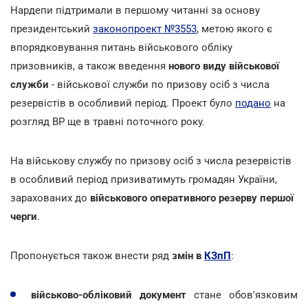
Нардепи підтримали в першому читанні за основу
президентський
законопроект №3553
, метою якого є
впорядковування питань військового обліку
призовників, а також введення
нового виду військової
служби
- військової служби по призову осіб з числа
резервістів в особливий період. Проект було
подано
на
розгляд ВР ще в травні поточного року.
На військову службу по призову осіб з числа резервістів
в особливий період призиватимуть громадян України,
зарахованих до
військового оперативного резерву першої
черги
.
Пропонується також внести ряд
змін в
КЗпП
:
військово-обліковий документ
стане обов'язковим