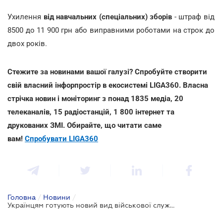
Ухилення
від навчальних (спеціальних) зборів
- штраф від
8500 до 11 900 грн або виправними роботами на строк до
двох років.
Стежите за новинами вашої галузі? Спробуйте створити
свій власний інфорпростір в екосистемі LIGA360. Власна
стрічка новин і моніторинг з понад 1835 медіа, 20
телеканалів, 15 радіостанцій, 1 800 інтернет та
друкованих ЗМІ. Обирайте, що читати саме
вам!
Спробувати LIGA360
Головна
/
Новини
/
Українцям готують новий вид військової служби, облік на роботі і штрафи за ухилення: проект прийнятий за основу