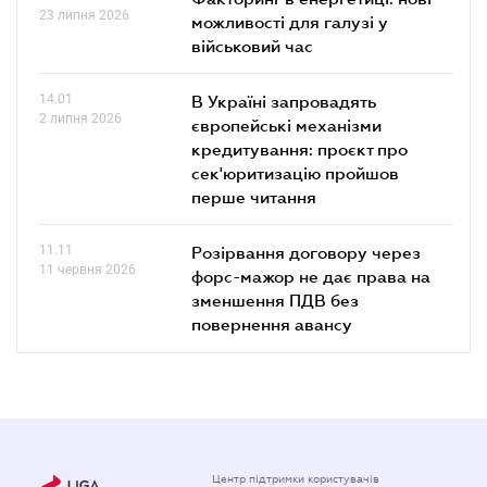
23 липня 2026
можливості для галузі у
військовий час
14.01
В Україні запровадять
2 липня 2026
європейські механізми
кредитування: проєкт про
сек'юритизацію пройшов
перше читання
11.11
Розірвання договору через
11 червня 2026
форс-мажор не дає права на
зменшення ПДВ без
повернення авансу
Центр підтримки користувачів