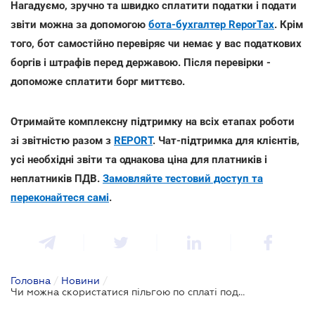
Нагадуємо, зручно та швидко сплатити податки і подати
звіти можна за допомогою
бота-бухгалтер ReporTах
. Крім
того, бот самостійно перевіряє чи немає у вас податкових
боргів і штрафів перед державою. Після перевірки -
допоможе сплатити борг миттєво.
Отримайте комплексну підтримку на всіх етапах роботи
зі звітністю разом з
REPORT
. Чат-підтримка для клієнтів,
усі необхідні звіти та однакова ціна для платників і
неплатників ПДВ.
Замовляйте тестовий доступ та
переконайтеся самі
.
Головна
/
Новини
/
Чи можна скористатися пільгою по сплаті податку на нерухомість, якщо квартира здана в оренду