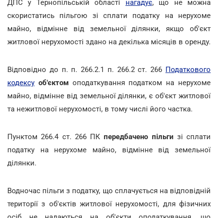
ДПС у Тернопільській області
нагадує
, що не можна
скористатись пільгою зі сплати податку на нерухоме
майно, відмінне від земельної ділянки, якщо об'єкт
житлової нерухомості здано на декілька місяців в оренду.
Відповідно до п. п. 266.2.1 п. 266.2 ст. 266
Податкового
кодексу
об'єктом
оподаткування податком на нерухоме
майно, відмінне від земельної ділянки, є об'єкт житлової
та нежитлової нерухомості, в тому числі його частка.
Пунктом 266.4 ст. 266 ПК
передбачено пільги
зі сплати
податку на нерухоме майно, відмінне від земельної
ділянки.
Водночас пільги з податку, що сплачується на відповідній
території з об'єктів житлової нерухомості, для фізичних
осіб не надаються на об'єкти оподаткування, що