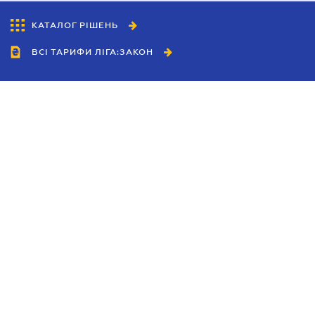
КАТАЛОГ РІШЕНЬ
ВСІ ТАРИФИ ЛІГА:ЗАКОН
Співробітництво
Агенти
Дилери
Політика конфіденційності
Умови використання сайту
Реклама
Блог
Новини компанії
Керівництва
Каталоги компаній
Теми в центрі уваги