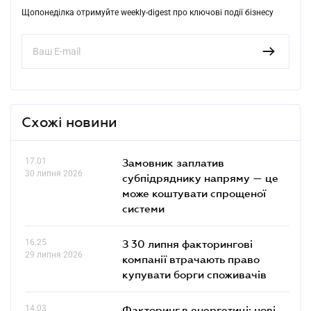
Щопонеділка отримуйте weekly-digest про ключові події бізнесу
Схожі новини
17.01
Замовник заплатив
30 липня 2026
субпідряднику напряму — це
може коштувати спрощеної
системи
16.25
З 30 липня факторингові
29 липня 2026
компанії втрачають право
купувати борги споживачів
14.03
Факторинг в енергетиці: нові