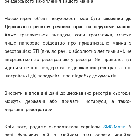
рейдерського захоплення вашого майна.
Насамперед об'єкт нерухомості має бути
внесений до
Державного реєстру речових прав на нерухоме майно
.
Адже трапляються випадки, коли громадяни, маючи
лише паперове свідоцтво про приватизацію майна з
реєстрацією БТІ (яке, до речі, є абсолютно легітимним), не
звертаються за реєстрацією у реєстрі. Як правило, тут
йдеться не про рейдерство в державних реєстрах, а про
шахрайські дії, передусім - про підробку документів.
Вносити відповідні дані до державних реєстрів сьогодні
можуть державні або приватні нотаріуси, а також
державні реєстратори.
Крім того, радимо скористатися сервісом
SMS-Маяк
. У
разі будь-яких дій з майном вам одразу надійде